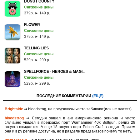
DONUT COUNTY
Снижение цены
379p. ► 149 р.
FLOWER
Снижение цены
379p. ► 149 р.
TELLING LIES
Снижение цены
529p. ► 299 р.
SPELLFORCE - HEROES & MAGI...
Снижение цены
529p. ► 299 р.
ПОСЛЕДНИЕ КОММЕНТАРИИ
(ЕЩЁ)
Brightside
⇒ bloodstrog, на предзаказы часто забивают(или не платят)
bloodstrog
⇒ Сегодня зашел в акк американского региона и чисто
случайно увидел в предзаках порт Warhammer 40k Boltgun, релиз 28
августа ожидается. A eще 18 августа порт Poiton Сraft выходит. Причем
она и в ру регионе доступна, но в разделе предзаказов почему то нету.