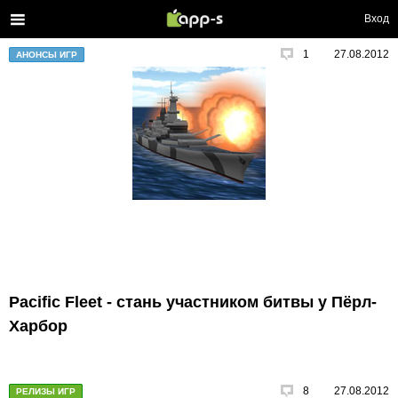
Вход
1
27.08.2012
АНОНСЫ ИГР
Pacific Fleet - стань участником битвы у Пёрл-
Харбор
8
27.08.2012
РЕЛИЗЫ ИГР