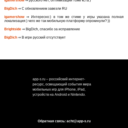
igamershow
⇒ русского нет, оптимизации тоже кста:)
BigDich
⇒ С обновлением завезли RU
igamershow
⇒ Интересно:) в том же стиме у игры указана полная
локализация:) чего же так мобильную платформу опрокинули?:))
Brightside
⇒ BigDich, спасибо за исправление
BigDich
⇒ В игре русский отсутствует
app-s.ru – российский интернет-
ресурс, освещающий события мира
мобильных игр для iPhone, iPad,
устройств на Android и Nintendo.
Обратная связь: acht@app-s.ru