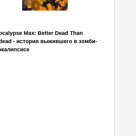
ocalypse Max: Better Dead Than
dead - история выжившего в зомби-
окалипсисе