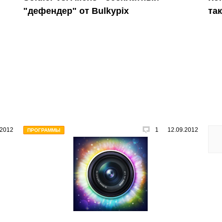
"дефендер" от Bulkypix
та
.2012
1
12.09.2012
ПРОГРАММЫ