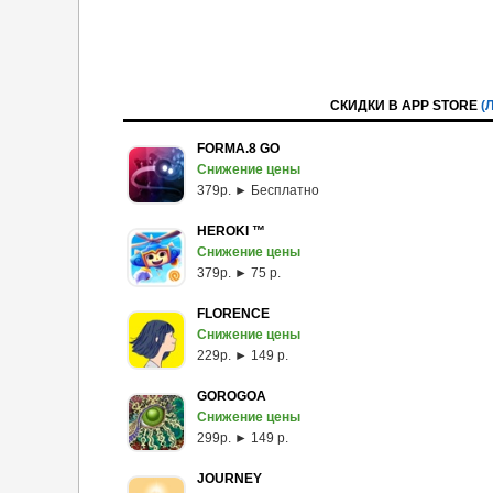
СКИДКИ В APP STORE
(
FORMA.8 GO
Снижение цены
379p. ► Бесплатно
HEROKI ™
Снижение цены
379p. ► 75 р.
FLORENCE
Снижение цены
229p. ► 149 р.
GOROGOA
Снижение цены
299p. ► 149 р.
JOURNEY