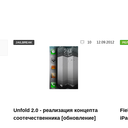
10
12.09.2012
JAILBREAK
РЕ
Unfold 2.0 - реализация концепта
Fie
соотечественника [обновление]
iP