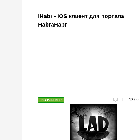
lHabr - iOS клиент для портала
HabraHabr
1
12.09
РЕЛИЗЫ ИГР