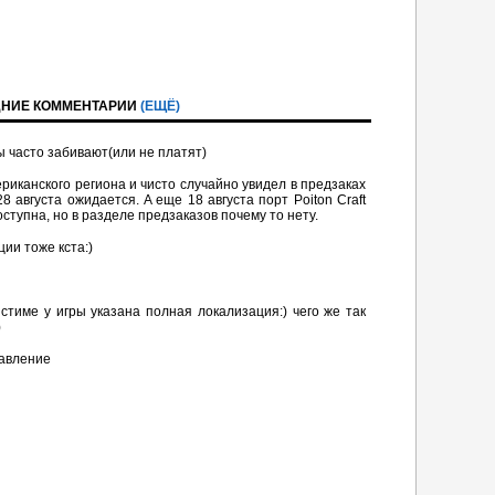
НИЕ КОММЕНТАРИИ
(ЕЩЁ)
ы часто забивают(или не платят)
риканского региона и чисто случайно увидел в предзаках
8 августа ожидается. A eще 18 августа порт Poiton Сraft
оступна, но в разделе предзаказов почему то нету.
ции тоже кста:)
U
стиме у игры указана полная локализация:) чего же так
)
равление