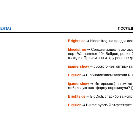
ЛЕНТА)
ПОСЛЕД
Brightside
⇒ bloodstrog, на предзаказ
bloodstrog
⇒ Сегодня зашел в акк аме
порт Warhammer 40k Boltgun, релиз 2
выходит. Причем она и в ру регионе д
igamershow
⇒ русского нет, оптимиза
BigDich
⇒ С обновлением завезли R
igamershow
⇒ Интересно:) в том же 
мобильную платформу опрокинули?:)
Brightside
⇒ BigDich, спасибо за исп
BigDich
⇒ В игре русский отсутствует