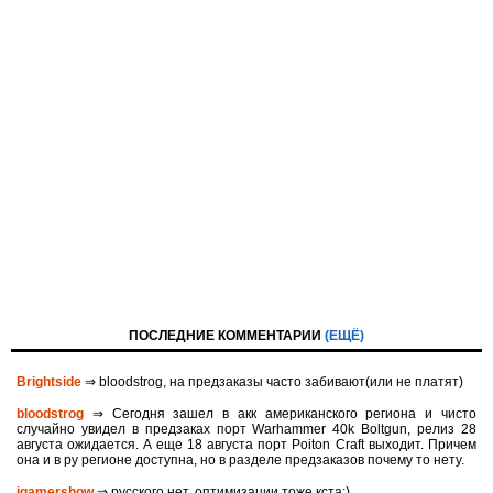
ПОСЛЕДНИЕ КОММЕНТАРИИ
(ЕЩЁ)
Brightside
⇒ bloodstrog, на предзаказы часто забивают(или не платят)
bloodstrog
⇒ Сегодня зашел в акк американского региона и чисто
случайно увидел в предзаках порт Warhammer 40k Boltgun, релиз 28
августа ожидается. A eще 18 августа порт Poiton Сraft выходит. Причем
она и в ру регионе доступна, но в разделе предзаказов почему то нету.
igamershow
⇒ русского нет, оптимизации тоже кста:)