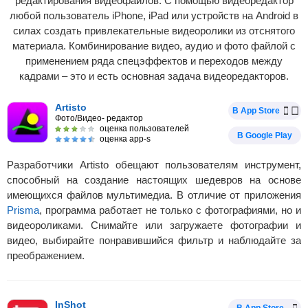
редактирования видеофайлов. С помощью видеоредактор
любой пользователь iPhone, iPad или устройств на Android в
силах создать привлекательные видеоролики из отснятого
материала. Комбинирование видео, аудио и фото файлой с
применением ряда спецэффектов и переходов между
кадрами – это и есть основная задача видеоредакторов.
Artisto
В App Store
Фото/Видео- редактор
оценка пользователей
В Google Play
оценка app-s
Разработчики Artisto обещают пользователям инструмент,
способный на создание настоящих шедевров на основе
имеющихся файлов мультимедиа. В отличие от приложения
Prisma
, программа работает не только с фотографиями, но и
видеороликами. Снимайте или загружаете фотографии и
видео, выбирайте понравившийся фильтр и наблюдайте за
преображением.
InShot