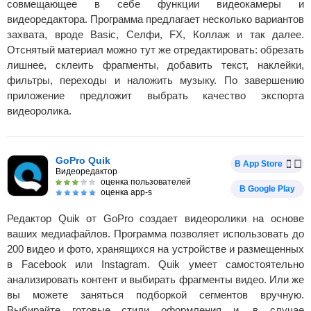
совмещающее в себе функции видеокамеры и
видеоредактора. Программа предлагает несколько вариантов
захвата, вроде Basic, Селфи, FX, Коллаж и так далее.
Отснятый материал можно тут же отредактировать: обрезать
лишнее, склеить фрагменты, добавить текст, наклейки,
фильтры, переходы и наложить музыку. По завершению
приложение предложит выбрать качество экспорта
видеоролика.
GoPro Quik
В App Store
Видеоредактор
оценка пользователей
В Google Play
оценка app-s
Редактор Quik от GoPro создает видеоролики на основе
ваших медиафайлов. Программа позволяет использовать до
200 видео и фото, хранящихся на устройстве и размещенных
в Facebook или Instagram. Quik умеет самостоятельно
анализировать контент и выбирать фрагменты видео. Или же
вы можете заняться подборкой сегментов вручную.
Выбирайте готовые стили оформления и, в случае