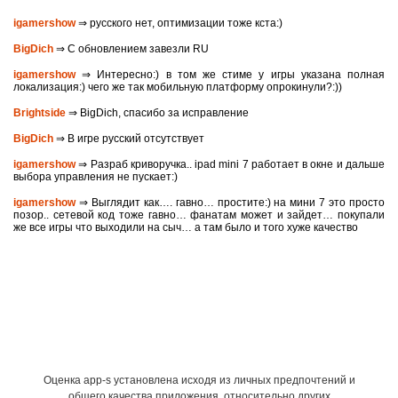
igamershow
⇒ русского нет, оптимизации тоже кста:)
BigDich
⇒ С обновлением завезли RU
igamershow
⇒ Интересно:) в том же стиме у игры указана полная
локализация:) чего же так мобильную платформу опрокинули?:))
Brightside
⇒ BigDich, спасибо за исправление
BigDich
⇒ В игре русский отсутствует
igamershow
⇒ Разраб криворучка.. ipad mini 7 работает в окне и дальше
выбора управления не пускает:)
igamershow
⇒ Выглядит как…. гавно… простите:) на мини 7 это просто
позор.. сетевой код тоже гавно… фанатам может и зайдет… покупали
же все игры что выходили на сыч… а там было и того хуже качество
Оценка app-s установлена исходя из личных предпочтений и
общего качества приложения, относительно других