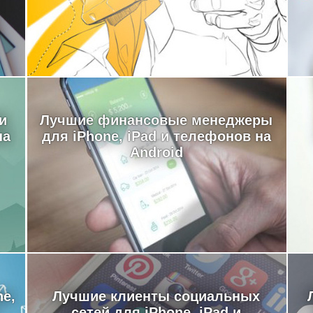
и
Лучшие финансовые менеджеры
на
для iPhone, iPad и телефонов на
Android
e,
Лучшие клиенты социальных
сетей для iPhone, iPad и