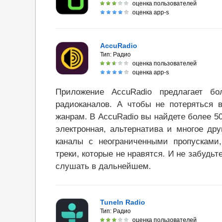
оценка пользователей
оценка app-s
AccuRadio
Тип:
Радио
оценка пользователей
оценка app-s
Приложение AccuRadio предлагает бо
радиоканалов. А чтобы не потеряться 
жанрам. В AccuRadio вы найдете более 50 
электронная, альтернатива и многое др
каналы с неограниченными пропусками
треки, которые не нравятся. И не забудьт
слушать в дальнейшем.
TuneIn Radio
Тип:
Радио
оценка пользователей