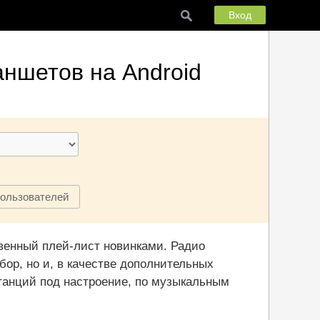
Вход
ншетов на Android
пользователей
венный плей-лист новинками. Радио
ор, но и, в качестве дополнительных
танций под настроение, по музыкальным