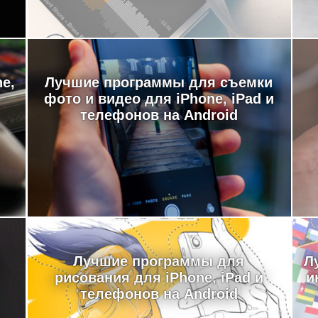
e,
Лучшие программы для съемки
фото и видео для iPhone, iPad и
телефонов на Android
Лучшие программы для
Л
рисования для iPhone, iPad и
и
телефонов на Android