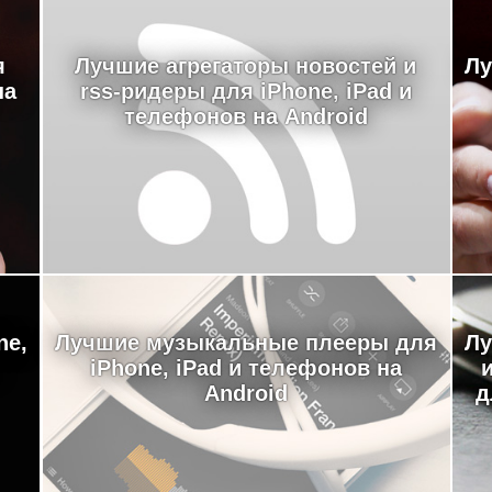
я
Лучшие агрегаторы новостей и
Лу
на
rss-ридеры для iPhone, iPad и
телефонов на Android
ne,
Лучшие музыкальные плееры для
Лу
iPhone, iPad и телефонов на
Android
д