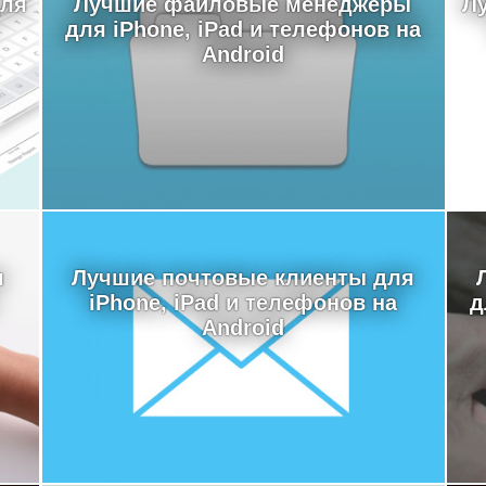
для
Лучшие файловые менеджеры
Л
для iPhone, iPad и телефонов на
Android
я
Лучшие почтовые клиенты для
iPhone, iPad и телефонов на
д
Android