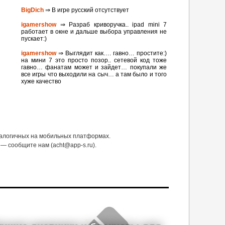
BigDich
⇒ В игре русский отсутствует
igamershow
⇒ Разраб криворучка.. ipad mini 7
работает в окне и дальше выбора управления не
пускает:)
igamershow
⇒ Выглядит как…. гавно… простите:)
на мини 7 это просто позор.. сетевой код тоже
гавно… фанатам может и зайдет… покупали же
все игры что выходили на сыч… а там было и того
хуже качество
налогичных на мобильных платформах.
— сообщите нам (acht@app-s.ru).