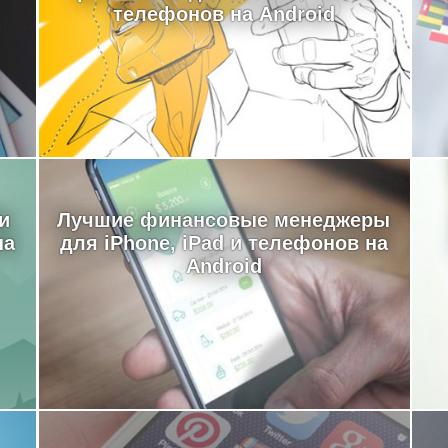
телефонов на Android
и
Лучшие финансовые менеджеры
на
для iPhone, iPad и телефонов на
Android