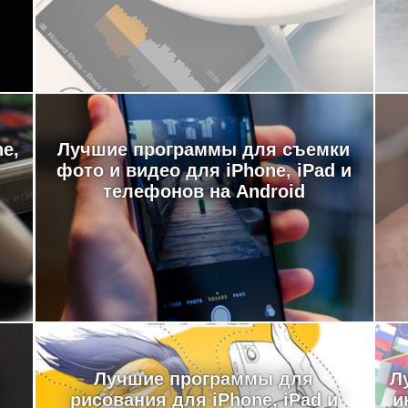
e,
Лучшие программы для съемки
фото и видео для iPhone, iPad и
телефонов на Android
Лучшие программы для
Л
рисования для iPhone, iPad и
и