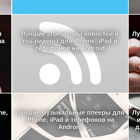
я
Лучшие агрегаторы новостей и
Лу
на
rss-ридеры для iPhone, iPad и
телефонов на Android
ne,
Лучшие музыкальные плееры для
Лу
iPhone, iPad и телефонов на
Android
д