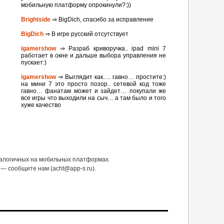
мобильную платформу опрокинули?:))
Brightside
⇒ BigDich, спасибо за исправление
BigDich
⇒ В игре русский отсутствует
igamershow
⇒ Разраб криворучка.. ipad mini 7
работает в окне и дальше выбора управления не
пускает:)
igamershow
⇒ Выглядит как…. гавно… простите:)
на мини 7 это просто позор.. сетевой код тоже
гавно… фанатам может и зайдет… покупали же
все игры что выходили на сыч… а там было и того
хуже качество
налогичных на мобильных платформах.
— сообщите нам (acht@app-s.ru).