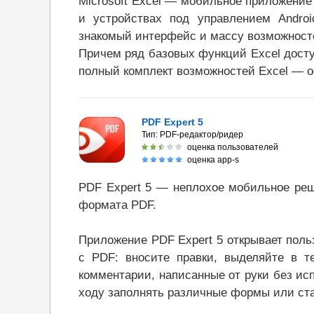
Microsoft Excel — мобильное приложение
и устройствах под управлением Android
знакомый интерфейс и массу возможност
Причем ряд базовых функций Excel дост
полный комплект возможностей Excel — оф
PDF Expert 5
Тип:
PDF-редактор/ридер
оценка пользователей
оценка app-s
PDF Expert 5 — неплохое мобильное реш
формата PDF.
Приложение PDF Expert 5 открывает поль
с PDF: вносите правки, выделяйте в т
комментарии, написанные от руки без исп
ходу заполнять различные формы или ста