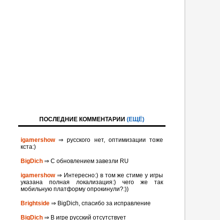
ПОСЛЕДНИЕ КОММЕНТАРИИ
(ЕЩЁ)
igamershow
⇒ русского нет, оптимизации тоже
кста:)
BigDich
⇒ С обновлением завезли RU
igamershow
⇒ Интересно:) в том же стиме у игры
указана полная локализация:) чего же так
мобильную платформу опрокинули?:))
Brightside
⇒ BigDich, спасибо за исправление
BigDich
⇒ В игре русский отсутствует