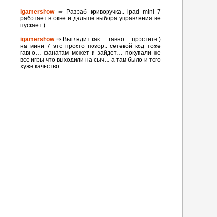
igamershow
⇒ Разраб криворучка.. ipad mini 7
работает в окне и дальше выбора управления не
пускает:)
igamershow
⇒ Выглядит как…. гавно… простите:)
на мини 7 это просто позор.. сетевой код тоже
гавно… фанатам может и зайдет… покупали же
все игры что выходили на сыч… а там было и того
хуже качество