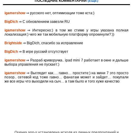
ПОСЛЕДНИЕ КОММЕНТАРИИ
(ЕЩЁ)
igamershow
⇒ русского нет, оптимизации тоже кста:)
BigDich
⇒ С обновлением завезли RU
igamershow
⇒ Интересно:) в том же стиме у игры указана полная
локализация:) чего же так мобильную платформу опрокинули?:))
Brightside
⇒ BigDich, спасибо за исправление
BigDich
⇒ В игре русский отсутствует
igamershow
⇒ Разраб криворучка.. ipad mini 7 работает в окне и дальше
выбора управления не пускает:)
igamershow
⇒ Выглядит как…. гавно… простите:) на мини 7 это просто
позор.. сетевой код тоже гавно… фанатам может и зайдет… покупали
же все игры что выходили на сыч… а там было и того хуже качество
Оценка app-s установлена исходя из личных предпочтений и