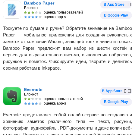
Bamboo Paper
В App Store
Блокнот
оценка пользователей
В Google Play
оценка app-s
Тоскуете по бумаге и ручке? Обратите внимание на Bamboo
Paper — мобильное приложения для создания рукописных
заметок от компании Wacom, знающей толк в линия и точках.
Bamboo Paper предложит вам набор из шести кистей и
перьев для выразительного письма, выполнения набросков,
рисунков и пометок. Фиксируйте идеи, творите и делитесь
своими работам в Inkspace.
Evernote
В App Store
Блокнот
оценка пользователей
В Google Play
оценка app-s
Evernote представляет собой онлайн-сервис по созданию и
хранению заметок различного типа — текст, рисунки,
фотографии, аудиофайлы, PDF-документы и даже копии веб-
страниц. Примкнуть к числу пользователей Evernote просто: