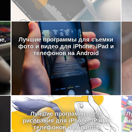
e,
Лучшие программы для съемки
фото и видео для iPhone, iPad и
телефонов на Android
Лучшие программы для
Л
рисования для iPhone, iPad и
и
телефонов на Android