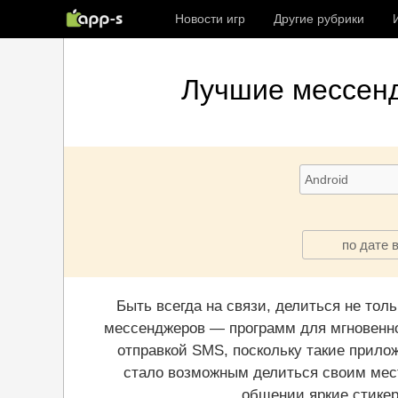
Новости игр
Другие рубрики
Лучшие
мессен
по дате 
Быть всегда на связи, делиться не то
мессенджеров — программ для мгновенног
отправкой SMS, поскольку такие прило
стало возможным делиться своим мест
общении яркие стикер