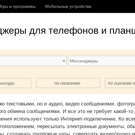
Игры и программы
Мобильные устройства
джеры
для телефонов и планш
·
·
выхода
по названию
по оценкам 
лько текстовыми, но и аудио, видео сообщениями, фот
о обмена сообщениями. И все это не требует какой-то 
жения используют только Интернет-подключение. Ко вс
оположением, пересылать электронные документы, обм
ы, создавать групповые чаты, совершать видео/аудио-зв