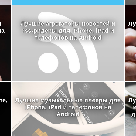
я
Лучшие агрегаторы новостей и
Лу
на
rss-ридеры для iPhone, iPad и
телефонов на Android
ne,
Лучшие музыкальные плееры для
Лу
iPhone, iPad и телефонов на
Android
д