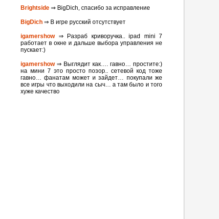
Brightside
⇒ BigDich, спасибо за исправление
BigDich
⇒ В игре русский отсутствует
igamershow
⇒ Разраб криворучка.. ipad mini 7
работает в окне и дальше выбора управления не
пускает:)
igamershow
⇒ Выглядит как…. гавно… простите:)
на мини 7 это просто позор.. сетевой код тоже
гавно… фанатам может и зайдет… покупали же
все игры что выходили на сыч… а там было и того
хуже качество