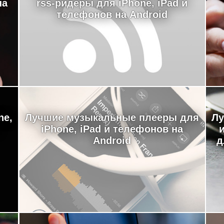
на
rss-ридеры для iPhone, iPad и
телефонов на Android
ne,
Лучшие музыкальные плееры для
Лу
iPhone, iPad и телефонов на
Android
д