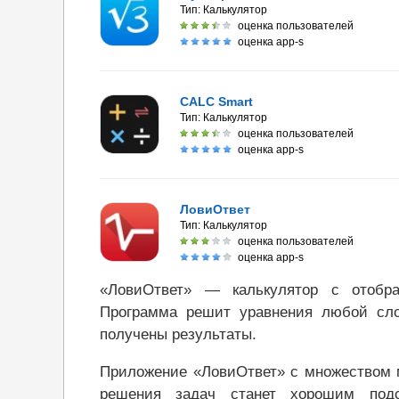
Тип:
Калькулятор
оценка пользователей
оценка app-s
CALC Smart
Тип:
Калькулятор
оценка пользователей
оценка app-s
ЛовиОтвет
Тип:
Калькулятор
оценка пользователей
оценка app-s
«ЛовиОтвет» — калькулятор с отобр
Программа решит уравнения любой сло
получены результаты.
Приложение «ЛовиОтвет» с множеством 
решения задач станет хорошим под