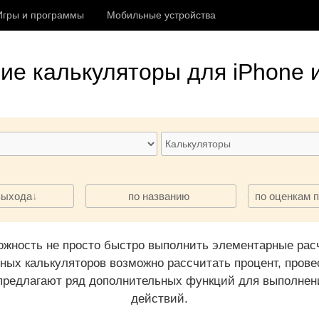
Игры и программы
Мобильные устройства
шие
калькуляторы
для iPhone и
·
·
выхода
по названию
по оценкам 
жность не просто быстро выполнить элементарные расче
ых калькуляторов возможно рассчитать процент, прове
 предлагают ряд дополнительных функций для выполнен
действий.