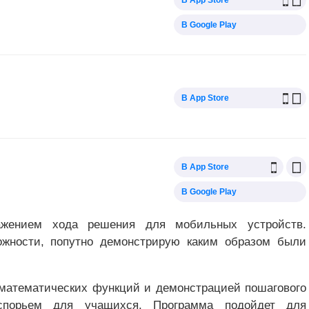
В App Store
В Google Play
В App Store
В App Store
В Google Play
ажением хода решения для мобильных устройств.
жности, попутно демонстрирую каким образом были
математических функций и демонстрацией пошагового
спорьем для учащихся. Программа подойдет для