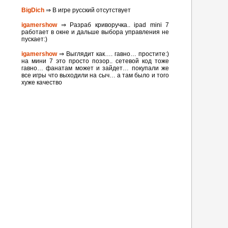
BigDich
⇒ В игре русский отсутствует
igamershow
⇒ Разраб криворучка.. ipad mini 7
работает в окне и дальше выбора управления не
пускает:)
igamershow
⇒ Выглядит как…. гавно… простите:)
на мини 7 это просто позор.. сетевой код тоже
гавно… фанатам может и зайдет… покупали же
все игры что выходили на сыч… а там было и того
хуже качество