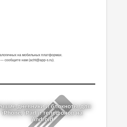
налогичных на мобильных платформах.
— сообщите нам (acht@app-s.ru).
учшие дневники и блокноты для
iPhone, iPad и телефонов на
Android