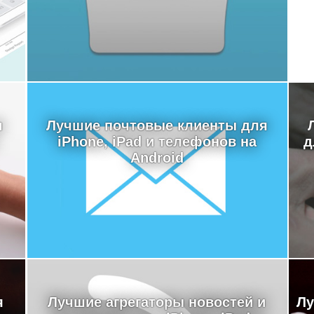
я
Лучшие почтовые клиенты для
iPhone, iPad и телефонов на
д
Android
я
Лучшие агрегаторы новостей и
Лу