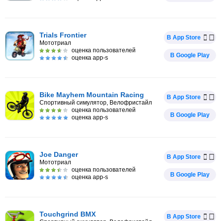
Trials Frontier
В App Store
Мототриал
оценка пользователей
В Google Play
оценка app-s
Bike Mayhem Mountain Racing
В App Store
Спортивный симулятор, Велофристайл
оценка пользователей
В Google Play
оценка app-s
Joe Danger
В App Store
Мототриал
оценка пользователей
В Google Play
оценка app-s
Touchgrind BMX
В App Store