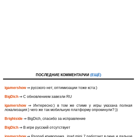
ПОСЛЕДНИЕ КОММЕНТАРИИ
(ЕЩЁ)
igamershow
⇒ русского нет, оптимизации тоже кста:)
BigDich
⇒ С обновлением завезли RU
igamershow
⇒ Интересно:) в том же стиме у игры указана полная
локализация:) чего же так мобильную платформу опрокинули?:))
Brightside
⇒ BigDich, спасибо за исправление
BigDich
⇒ В игре русский отсутствует
igamershow
⇒ Разраб криворучка.. ipad mini 7 работает в окне и дальше