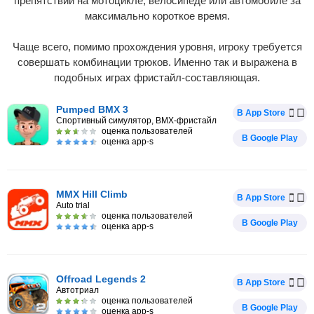
препятствий на мотоцикле, велосипеде или автомобиле за
максимально короткое время.
Чаще всего, помимо прохождения уровня, игроку требуется
совершать комбинации трюков. Именно так и выражена в
подобных играх фристайл-составляющая.
Pumped BMX 3
В App Store
Спортивный симулятор, BMX-фристайл
оценка пользователей
В Google Play
оценка app-s
MMX Hill Climb
В App Store
Auto trial
оценка пользователей
В Google Play
оценка app-s
Offroad Legends 2
В App Store
Автотриал
оценка пользователей
В Google Play
оценка app-s