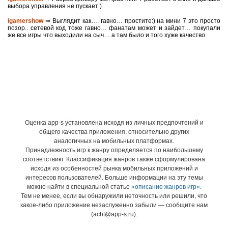
выбора управления не пускает:)
igamershow
⇒ Выглядит как…. гавно… простите:) на мини 7 это просто
позор.. сетевой код тоже гавно… фанатам может и зайдет… покупали
же все игры что выходили на сыч… а там было и того хуже качество
Оценка app-s установлена исходя из личных предпочтений и
общего качества приложения, относительно других
аналогичных на мобильных платформах.
Принадлежность игр к жанру определяется по наибольшему
соответствию. Классификация жанров также сформулирована
исходя из особенностей рынка мобильных приложений и
интересов пользователей. Больше информации на эту темы
можно найти в специальной статье
«описание жанров игр»
.
Тем не менее, если вы обнаружили неточность или решили, что
какое-либо приложение незаслуженно забыли — сообщите нам
(acht@app-s.ru).