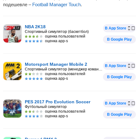
подешевле –
Football Manager Touch
.
NBA 2K18
В App Store
Спортивный симулятор (баскетбол)
оценка пользователей
В Google Play
оценка app-s
Motorsport Manager Mobile 2
В App Store
Спортивный симулятор (менеджер команды Формула-1)
оценка пользователей
В Google Play
оценка app-s
PES 2017 Pro Evolution Soccer
В App Store
Футбольный симулятор
оценка пользователей
В Google Play
оценка app-s