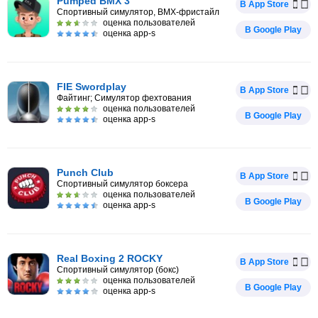
Pumped BMX 3
В App Store
Спортивный симулятор, BMX-фристайл
оценка пользователей
В Google Play
оценка app-s
FIE Swordplay
В App Store
Файтинг; Симулятор фехтования
оценка пользователей
В Google Play
оценка app-s
Punch Club
В App Store
Спортивный симулятор боксера
оценка пользователей
В Google Play
оценка app-s
Real Boxing 2 ROCKY
В App Store
Спортивный симулятор (бокс)
оценка пользователей
В Google Play
оценка app-s