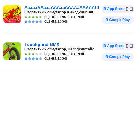
AaaaaAAaaaAAAaaAAAAaAAAAA!!!
В App Store
Спортивный симулятор (бейсджампинг)
оценка пользователей
В Google Play
оценка app-s
Touchgrind BMX
В App Store
Спортивный симулятор, Велофристайл
оценка пользователей
В Google Play
оценка app-s