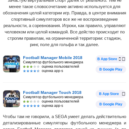
зачастую виртуальный спорт далек от реального. Тем не
менее такое словосочетание активно используется для
обозначения целой категории игр. Правда, в центре внимания
спортивный симуляторов все же не воспроизведение
реальности, а соревнования. Игроки, как правило, управляют
человеком или целой командой. Все действо происходит по
строгим правилам, на ограниченной территории: стадион,
ринг, поле для гольфа и так далее.
Football Manager Mobile 2018
В App Store
Симулятор футбольного менеджера
оценка пользователей
В Google Play
оценка app-s
Football Manager Touch 2018
В App Store
Симулятор футбольного менеджера
оценка пользователей
В Google Play
оценка app-s
Чтобы там не говорили, а SEGA умеет делать действительно
детализированные симуляторы футбольного менеджера и