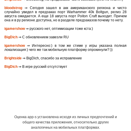
bloodstrog
⇒ Сегодня зашел в акк американского региона и чисто
случайно увидел в предзаках порт Warhammer 40k Boltgun, релиз 28
августа ожидается. A eще 18 августа порт Poiton Сraft выходит. Причем
она и в ру регионе доступна, но в разделе предзаказов почему то нету.
igamershow
⇒ русского нет, оптимизации тоже кста:)
BigDich
⇒ С обновлением завезли RU
igamershow
⇒ Интересно:) в том же стиме у игры указана полная
локализация:) чего же так мобильную платформу опрокинули?:))
Brightside
⇒ BigDich, спасибо за исправление
BigDich
⇒ В игре русский отсутствует
Оценка app-s установлена исходя из личных предпочтений и
общего качества приложения, относительно других
аналогичных на мобильных платформах.