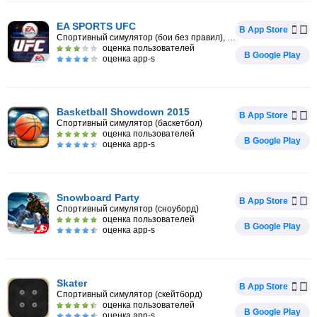
EA SPORTS UFC
В App Store
Спортивный симулятор (бои без правил), Файтинг
оценка пользователей
В Google Play
оценка app-s
Basketball Showdown 2015
В App Store
Спортивный симулятор (баскетбол)
оценка пользователей
В Google Play
оценка app-s
Snowboard Party
В App Store
Спортивный симулятор (сноуборд)
оценка пользователей
В Google Play
оценка app-s
Skater
В App Store
Спортивный симулятор (скейтборд)
оценка пользователей
В Google Play
оценка app-s