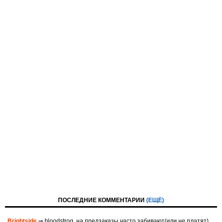
ПОСЛЕДНИЕ КОММЕНТАРИИ
(ЕЩЁ)
Brightside
⇒ bloodstrog, на предзаказы часто забивают(или не платят)