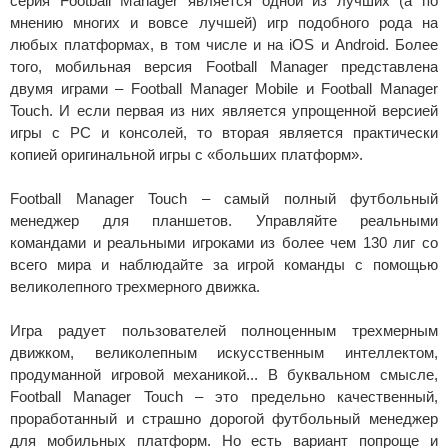
серия Football Manager является одной из лучших (а по
мнению многих и вовсе лучшей) игр подобного рода на
любых платформах, в том числе и на iOS и Android. Более
того, мобильная версия Football Manager представлена
двумя играми – Football Manager Mobile и Football Manager
Touch. И если первая из них является упрощенной версией
игры с PC и консолей, то вторая является практически
копией оригинальной игры с «больших платформ».
Football Manager Touch – самый полный футбольный
менеджер для планшетов. Управляйте реальными
командами и реальными игроками из более чем 130 лиг со
всего мира и наблюдайте за игрой команды с помощью
великолепного трехмерного движка.
Игра радует пользователей полноценным трехмерным
движком, великолепным искусственным интеллектом,
продуманной игровой механикой... В буквальном смысле,
Football Manager Touch – это предельно качественный,
проработанный и страшно дорогой футбольный менеджер
для мобильных платформ. Но есть вариант попроще и