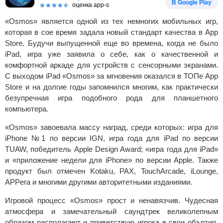
В Google Play
оценка app-s
«Osmos» является одной из тех немногих мобильных игр,
которая в сое время задала новый стандарт качества в App
Store. Будучи выпущенной еще во времена, когда не было
iPad, игра уже заявила о себе, как о качественной и
комфортной аркаде для устройств с сенсорными экранами.
С выходом iPad «Osmos» за мгновения оказался в ТОПе App
Store и на долгие годы запомнился многим, как практически
безупречная игра подобного рода для планшетного
компьютера.
«Osmos» завоевала массу наград, среди которых: игра для
iPhone №1 по версии IGN, игра года для iPad по версии
TUAW, победитель Apple Design Award; «игра года для iPad»
и «приложение недели для iPhone» по версии Apple. Также
продукт был отмечен Kotaku, PAX, TouchArcade, iLounge,
APPera и многими другими авторитетными изданиями.
Игровой процесс «Osmos» прост и ненавязчив. Чудесная
атмосфера и замечательный саундтрек великолепным
образом располагают и приветствую игрока в свои объятия.