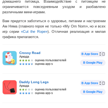
домашнего питомца. Взаимодействие с питомцем не
ограничивается повседневным уходом и разбавлено
различными мини-играми.
Вам придется заботиться о здоровье, питании и настроении
Ам Няма (главного героя не только «My Om Nom», но и всех
игр серии
«Cut the Rope»
). Отличная реализация и милая
графика прилагаются.
Crossy Road
В App Store
Аркада
оценка пользователей
В Google Play
оценка app-s
Daddy Long Legs
В App Store
Аркада
оценка пользователей
В Google Play
оценка app-s