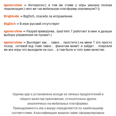
igamershow
⇒ Интересно:) в том же стиме у игры указана полная
локализация:) чего же так мобильную платформу опрокинули?:))
Brightside
⇒ BigDich, спасибо за исправление
BigDich
⇒ В игре русский отсутствует
igamershow
⇒ Разраб криворучка.. ipad mini 7 работает в окне и дальше
выбора управления не пускает:)
igamershow
⇒ Выглядит как…. гавно… простите:) на мини 7 это просто
позор.. сетевой код тоже гавно… фанатам может и зайдет… покупали
же все игры что выходили на сыч… а там было и того хуже качество
Оценка app-s установлена исходя из личных предпочтений и
общего качества приложения, относительно других
аналогичных на мобильных платформах.
Принадлежность игр к жанру определяется по наибольшему
соответствию. Классификация жанров также сформулирована