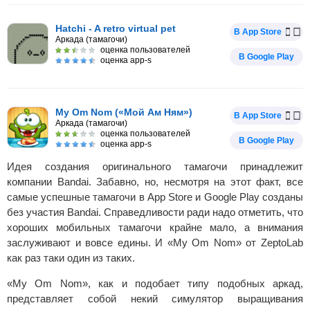
Hatchi - A retro virtual pet
В App Store
Аркада (тамагочи)
оценка пользователей
В Google Play
оценка app-s
My Om Nom («Мой Ам Ням»)
В App Store
Аркада (тамагочи)
оценка пользователей
В Google Play
оценка app-s
Идея создания оригинального тамагочи принадлежит
компании Bandai. Забавно, но, несмотря на этот факт, все
самые успешные тамагочи в App Store и Google Play созданы
без участия Bandai. Справедливости ради надо отметить, что
хороших мобильных тамагочи крайне мало, а внимания
заслуживают и вовсе едины. И «My Om Nom» от ZeptoLab
как раз таки один из таких.
«My Om Nom», как и подобает типу подобных аркад,
представляет собой некий симулятор выращивания