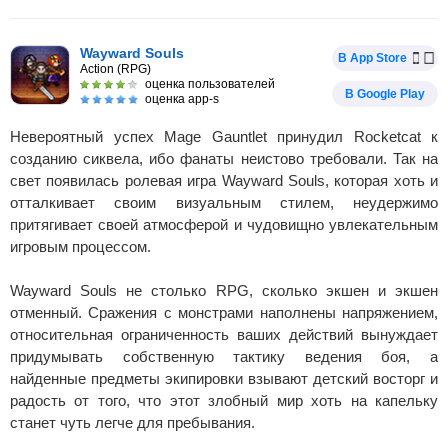
Wayward Souls
В App Store
Action (RPG)
оценка пользователей
В Google Play
оценка app-s
Невероятный успех Mage Gauntlet принудил Rocketcat к
созданию сиквела, ибо фанаты неистово требовали. Так на
свет появилась ролевая игра Wayward Souls, которая хоть и
отталкивает своим визуальным стилем, неудержимо
притягивает своей атмосферой и чудовищно увлекательным
игровым процессом.
Wayward Souls не столько RPG, сколько экшен и экшен
отменный. Сражения с монстрами наполнены напряжением,
относительная ограниченность ваших действий вынуждает
придумывать собственную тактику ведения боя, а
найденные предметы экипировки взывают детский восторг и
радость от того, что этот злобный мир хоть на капельку
станет чуть легче для пребывания.