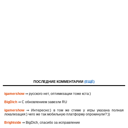
ПОСЛЕДНИЕ КОММЕНТАРИИ
(ЕЩЁ)
igamershow
⇒ русского нет, оптимизации тоже кста:)
BigDich
⇒ С обновлением завезли RU
igamershow
⇒ Интересно:) в том же стиме у игры указана полная
локализация:) чего же так мобильную платформу опрокинули?:))
Brightside
⇒ BigDich, спасибо за исправление