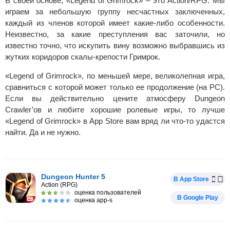
В своей основе, «Legend of Grimrock» – это Action/RPG. Мы
играем за небольшую группу несчастных заключенных,
каждый из членов которой имеет какие-либо особенности.
Неизвестно, за какие преступления вас заточили, но
известно точно, что искупить вину возможно выбравшись из
жутких коридоров скалы-крепости Гримрок.
«Legend of Grimrock», по меньшей мере, великолепная игра,
сравниться с которой может только ее продолжение (на PC).
Если вы действительно цените атмосферу Dungeon
Crawler’ов и любите хорошие ролевые игры, то лучше
«Legend of Grimrock» в App Store вам вряд ли что-то удастся
найти. Да и не нужно.
Dungeon Hunter 5
В App Store
Action (RPG)
оценка пользователей
В Google Play
оценка app-s