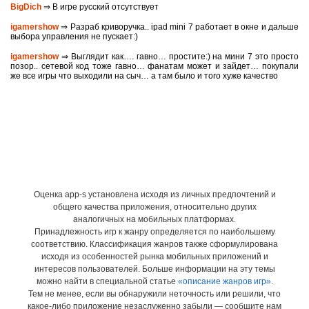
BigDich
⇒ В игре русский отсутствует
igamershow
⇒ Разраб криворучка.. ipad mini 7 работает в окне и дальше
выбора управления не пускает:)
igamershow
⇒ Выглядит как…. гавно… простите:) на мини 7 это просто
позор.. сетевой код тоже гавно… фанатам может и зайдет… покупали
же все игры что выходили на сыч… а там было и того хуже качество
Оценка app-s установлена исходя из личных предпочтений и
общего качества приложения, относительно других
аналогичных на мобильных платформах.
Принадлежность игр к жанру определяется по наибольшему
соответствию. Классификация жанров также сформулирована
исходя из особенностей рынка мобильных приложений и
интересов пользователей. Больше информации на эту темы
можно найти в специальной статье
«описание жанров игр»
.
Тем не менее, если вы обнаружили неточность или решили, что
какое-либо приложение незаслуженно забыли — сообщите нам