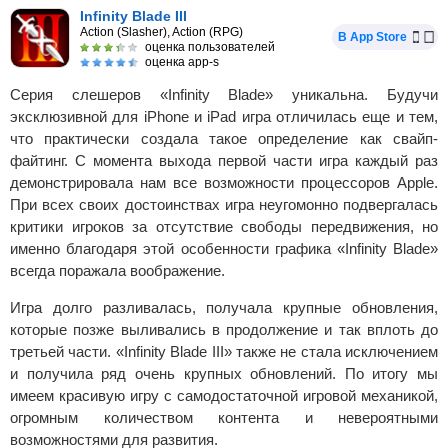
Infinity Blade III
Action (Slasher), Action (RPG)
В App Store
оценка пользователей
оценка app-s
Серия слешеров «Infinity Blade» уникальна. Будучи
эксклюзивной для iPhone и iPad игра отличилась еще и тем,
что практически создала такое определение как свайп-
файтинг. С момента выхода первой части игра каждый раз
демонстрировала нам все возможности процессоров Apple.
При всех своих достоинствах игра неугомонно подвергалась
критики игроков за отсутствие свободы передвижения, но
именно благодаря этой особенности графика «Infinity Blade»
всегда поражала воображение.
Игра долго разливалась, получала крупные обновления,
которые позже выливались в продолжение и так вплоть до
третьей части. «Infinity Blade III» также не стала исключением
и получила ряд очень крупных обновлений. По итогу мы
имеем красивую игру с самодостаточной игровой механикой,
огромным количеством контента и невероятными
возможностями для развития.