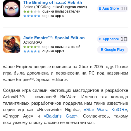
The Binding of Isaac: Rebirth
Action (RPG/Roguelike/Dungeon-crawl)
В App Store
оценка пользователей
оценка app-s
Jade Empire™: Special Edition
В App Store
Action/RPG
оценка пользователей
В Google Play
оценка app-s
«Jade Empire» впервые появился на Xbox в 2005 году. Позже
игра была дополнена и перенесена на PC под названием
«Jade Empire™: Special Edition».
Создана игра силами настоящих мастодонтов в разработке
Acton/RPG – компанией BioWare. Именно эта команда
талантливых разработчиков подарила нам такие известные
серии игр как «Neverwinter Nights»,
«Star Wars: KotOR»
,
«Dragon Age» и
«Baldur's Gate»
. Согласитесь, такому
послужному списку сложно не впечатлиться.