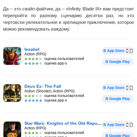
Да – это свайп-файтинг, да – «Infinity Blade III» вам предстоит
перепройти по разному сценарию десятки раз, но это
чертовски увлекательное и зрелищное приключение, которое
можно рекомендовать каждому.
Iesabel
В App Store
Action (RPG)
оценка пользователей
В Google Play
оценка app-s
Deus Ex: The Fall
В App Store
Action (Shooter), Action (RPG)
оценка пользователей
В Google Play
оценка app-s
Star Wars: Knights of the Old Republic
В App Store
Action (RPG)
оценка пользователей
В Google Play