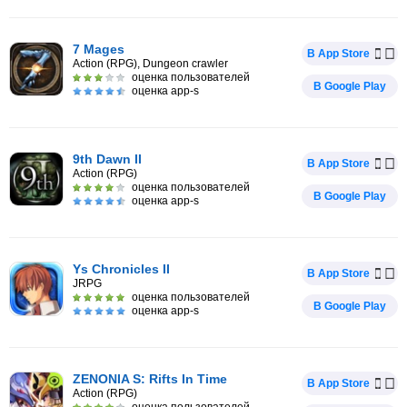
7 Mages
В App Store
Action (RPG), Dungeon crawler
оценка пользователей
В Google Play
оценка app-s
9th Dawn II
В App Store
Action (RPG)
оценка пользователей
В Google Play
оценка app-s
Ys Chronicles II
В App Store
JRPG
оценка пользователей
В Google Play
оценка app-s
ZENONIA S: Rifts In Time
В App Store
Action (RPG)