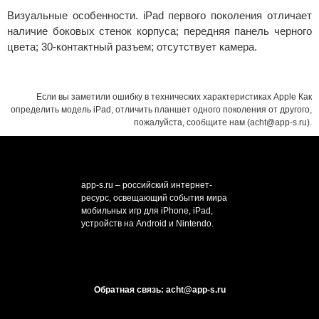
Визуальные особенности. iPad первого поколения отличает
наличие боковых стенок корпуса; передняя панель черного
цвета; 30-контактный разъем; отсутствует камера.
Если вы заметили ошибку в технических характеристиках Apple Как
определить модель iPad, отличить планшет одного поколения от другого,
пожалуйста, сообщите нам (acht@app-s.ru).
app-s.ru – российский интернет-
ресурс, освещающий события мира
мобильных игр для iPhone, iPad,
устройств на Android и Nintendo.
Обратная связь: acht@app-s.ru