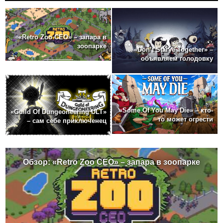
«Retro Zoo CEO» – запара в
зоопарке
«Don’t Starve Together» –
объявляем голодовку
«Some Of You May Die» – кто-
«Guild Of Dungeoneering ULT»
то может огрести
– сам себе приключенец
Обзор: «Retro Zoo CEO» – запара в зоопарке