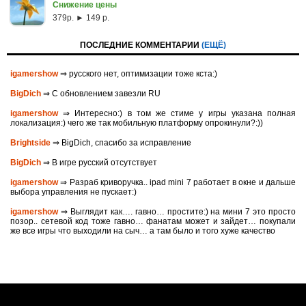
Снижение цены
379p. ► 149 р.
ПОСЛЕДНИЕ КОММЕНТАРИИ
(ЕЩЁ)
igamershow
⇒ русского нет, оптимизации тоже кста:)
BigDich
⇒ С обновлением завезли RU
igamershow
⇒ Интересно:) в том же стиме у игры указана полная
локализация:) чего же так мобильную платформу опрокинули?:))
Brightside
⇒ BigDich, спасибо за исправление
BigDich
⇒ В игре русский отсутствует
igamershow
⇒ Разраб криворучка.. ipad mini 7 работает в окне и дальше
выбора управления не пускает:)
igamershow
⇒ Выглядит как…. гавно… простите:) на мини 7 это просто
позор.. сетевой код тоже гавно… фанатам может и зайдет… покупали
же все игры что выходили на сыч… а там было и того хуже качество