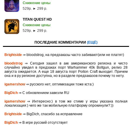
Снижение цены
529p. ► 299 р.
TITAN QUEST HD
Снижение цены
529p. ► 299 р.
ПОСЛЕДНИЕ КОММЕНТАРИИ
(ЕЩЁ)
Brightside
⇒ bloodstrog, на предзаказы часто забивают(или не платят)
bloodstrog
⇒ Сегодня зашел в акк американского региона и чисто
случайно увидел в предзаках порт Warhammer 40k Boltgun, релиз 28
августа ожидается. A eще 18 августа порт Poiton Сraft выходит. Причем
она и в ру регионе доступна, но в разделе предзаказов почему то нету.
igamershow
⇒ русского нет, оптимизации тоже кста:)
BigDich
⇒ С обновлением завезли RU
igamershow
⇒ Интересно:) в том же стиме у игры указана полная
локализация:) чего же так мобильную платформу опрокинули?:))
Brightside
⇒ BigDich, спасибо за исправление
BigDich
⇒ В игре русский отсутствует