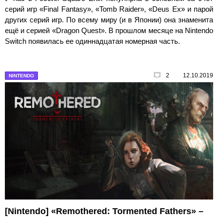
серий игр «Final Fantasy», «Tomb Raider», «Deus Ex» и парой
других серий игр. По всему миру (и в Японии) она знаменита
ещё и серией «Dragon Quest». В прошлом месяце на Nintendo
Switch появилась ее одиннадцатая номерная часть.
2
12.10.2019
NINTENDO
[Nintendo] «Remothered: Tormented Fathers» –