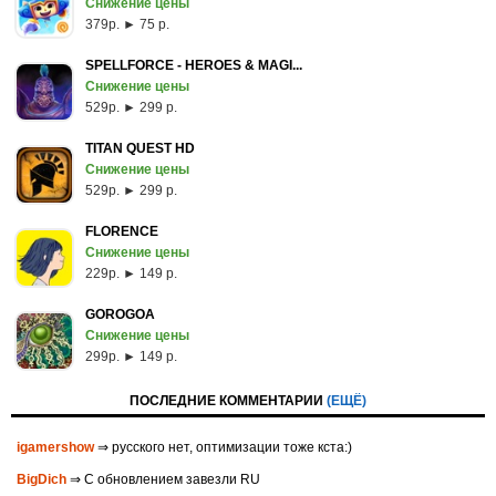
Снижение цены
379p. ► 75 р.
SPELLFORCE - HEROES & MAGI...
Снижение цены
529p. ► 299 р.
TITAN QUEST HD
Снижение цены
529p. ► 299 р.
FLORENCE
Снижение цены
229p. ► 149 р.
GOROGOA
Снижение цены
299p. ► 149 р.
ПОСЛЕДНИЕ КОММЕНТАРИИ
(ЕЩЁ)
igamershow
⇒ русского нет, оптимизации тоже кста:)
BigDich
⇒ С обновлением завезли RU