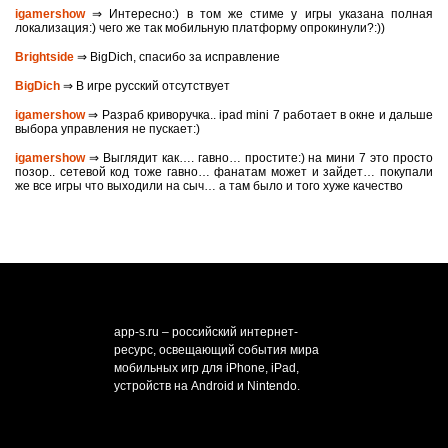
igamershow
⇒ Интересно:) в том же стиме у игры указана полная
локализация:) чего же так мобильную платформу опрокинули?:))
Brightside
⇒ BigDich, спасибо за исправление
BigDich
⇒ В игре русский отсутствует
igamershow
⇒ Разраб криворучка.. ipad mini 7 работает в окне и дальше
выбора управления не пускает:)
igamershow
⇒ Выглядит как…. гавно… простите:) на мини 7 это просто
позор.. сетевой код тоже гавно… фанатам может и зайдет… покупали
же все игры что выходили на сыч… а там было и того хуже качество
app-s.ru – российский интернет-
ресурс, освещающий события мира
мобильных игр для iPhone, iPad,
устройств на Android и Nintendo.