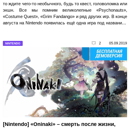
то ждите чего-то необычного, будь то квест, головоломка или
экшн. Все мы помним великолепные «Psychonauts»,
«Costume Quest», «Grim Fandango» и ряд других игр. В конце
августа на Nintendo появилась ещё одна игра под названием
«RAD», которую тоже можно смело поставить в ряд к
предыдущим шедеврам. Хотя и с небольшими оговорками.
2
05.09.2019
NINTENDO
[Nintendo] «Oninaki» – смерть после жизни,