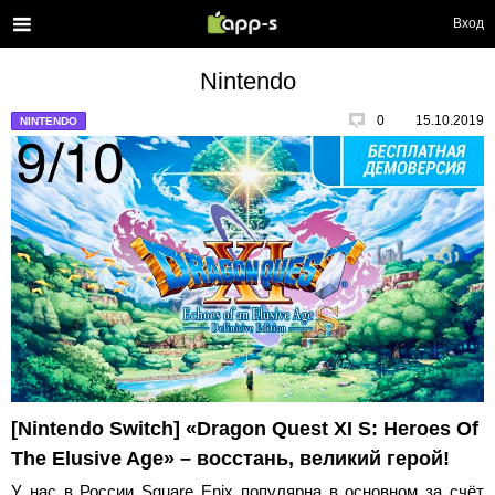
Вход
Nintendo
0
15.10.2019
NINTENDO
[Nintendo Switch] «Dragon Quest XI S: Heroes Of
The Elusive Age» – восстань, великий герой!
У нас в России Square Enix популярна в основном за счёт