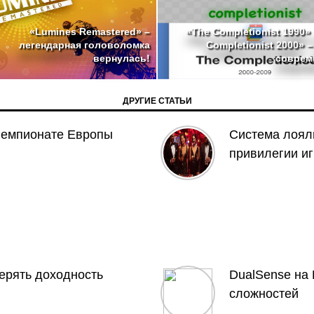
«The Completionist 1990»
«Lumines Remastered» –
Completionist 2000» 
легендарная головоломка
совреме
вернулась!
ДРУГИЕ СТАТЬИ
Чемпионате Европы
Система лояль
привилегии и
терять доходность
DualSense на 
сложностей