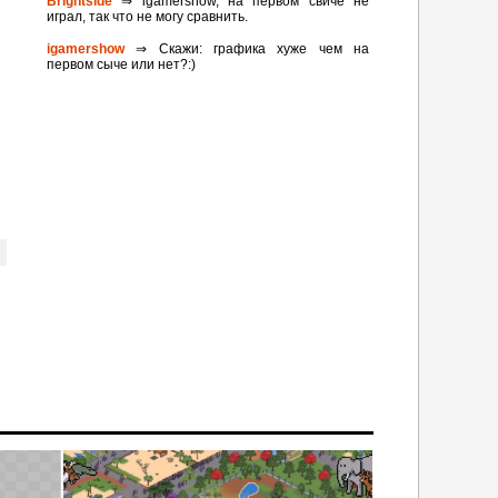
Brightside
⇒ igamershow, на первом свиче не
играл, так что не могу сравнить.
igamershow
⇒ Скажи: графика хуже чем на
первом сыче или нет?:)