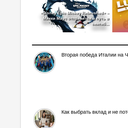
«Disney Epic Mickey Rebrushed» –
Микки Маус отправится в путь в
сентяб...
Вторая победа Италии на 
Как выбрать вклад и не по