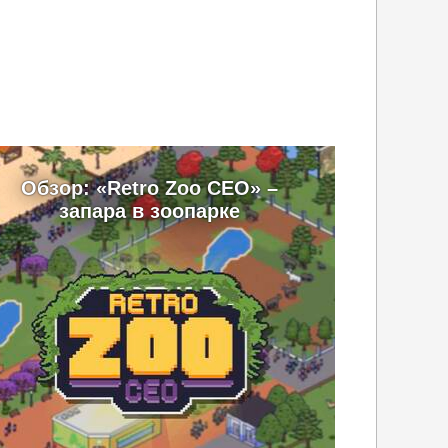
Обзор: «Retro Zoo CEO» –
запара в зоопарке