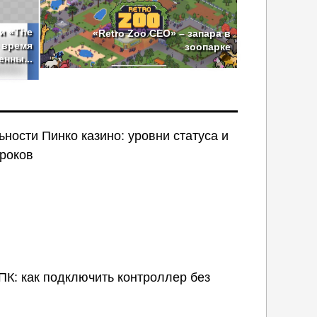
 и «The
«Retro Zoo CEO» – запара в
– время
зоопарке
нны...
ности Пинко казино: уровни статуса и
гроков
ПК: как подключить контроллер без