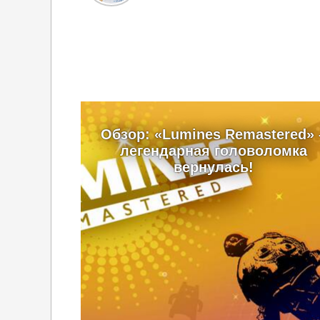
Обзор: «Lumines Remastered» 
легендарная головоломка
вернулась!