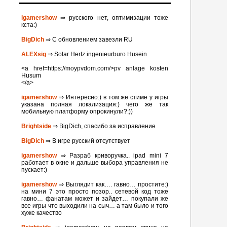
igamershow
⇒ русского нет, оптимизации тоже
кста:)
BigDich
⇒ С обновлением завезли RU
ALEXsig
⇒ Solar Hertz ingenieurburo Husein
<a href=https://moypvdom.com/>pv anlage kosten
Husum
</a>
igamershow
⇒ Интересно:) в том же стиме у игры
указана полная локализация:) чего же так
мобильную платформу опрокинули?:))
Brightside
⇒ BigDich, спасибо за исправление
BigDich
⇒ В игре русский отсутствует
igamershow
⇒ Разраб криворучка.. ipad mini 7
работает в окне и дальше выбора управления не
пускает:)
igamershow
⇒ Выглядит как…. гавно… простите:)
на мини 7 это просто позор.. сетевой код тоже
гавно… фанатам может и зайдет… покупали же
все игры что выходили на сыч… а там было и того
хуже качество