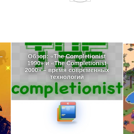
–
Обзор: «The Completionist
1990» и «The Completionist
2000» – время современных
технологий