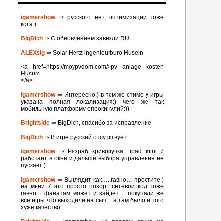
igamershow
⇒ русского нет, оптимизации тоже
кста:)
BigDich
⇒ С обновлением завезли RU
ALEXsig
⇒ Solar Hertz ingenieurburo Husein
<a href=https://moypvdom.com/>pv anlage kosten
Husum
</a>
igamershow
⇒ Интересно:) в том же стиме у игры
указана полная локализация:) чего же так
мобильную платформу опрокинули?:))
Brightside
⇒ BigDich, спасибо за исправление
BigDich
⇒ В игре русский отсутствует
igamershow
⇒ Разраб криворучка.. ipad mini 7
работает в окне и дальше выбора управления не
пускает:)
igamershow
⇒ Выглядит как…. гавно… простите:)
на мини 7 это просто позор.. сетевой код тоже
гавно… фанатам может и зайдет… покупали же
все игры что выходили на сыч… а там было и того
хуже качество