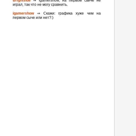
Brightside
⇒ igamershow, на первом свиче не
играл, так что не могу сравнить.
igamershow
⇒ Скажи: графика хуже чем на
первом сыче или нет?:)