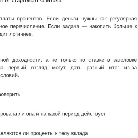
т от стартового капитала.
платы процентов. Если деньги нужны как регулярная
ное перечисление. Если задача — накопить больше к
дит логичнее.
ой доходности, а не только по ставке в заголовке
на первый взгляд могут дать разный итог из-за
условий.
роверить
рована ли она и на какой период действует
вляются ли проценты к телу вклада