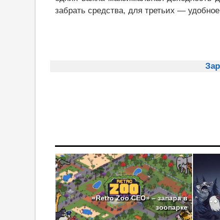
забрать средства, для третьих — удобно
Зар
«Retro Zoo CEO» – запара в
зоопарке