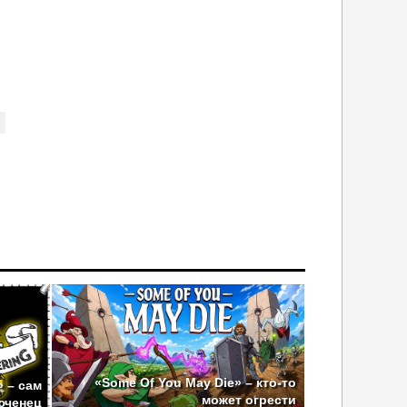
«Some Of You May Die» – кто-то
» – сам
может огрести
юченец