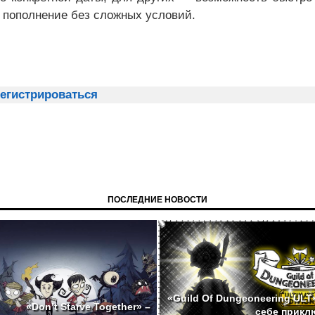
е пополнение без сложных условий.
егистрироваться
ПОСЛЕДНИЕ НОВОСТИ
«Guild Of Dungeoneering ULT
«Don’t Starve Together» –
себе прикл