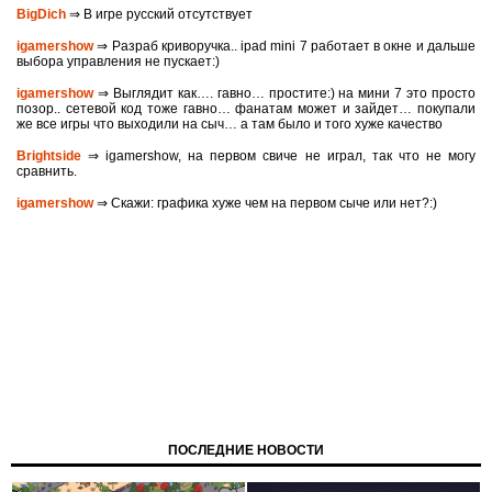
BigDich
⇒ В игре русский отсутствует
igamershow
⇒ Разраб криворучка.. ipad mini 7 работает в окне и дальше
выбора управления не пускает:)
igamershow
⇒ Выглядит как…. гавно… простите:) на мини 7 это просто
позор.. сетевой код тоже гавно… фанатам может и зайдет… покупали
же все игры что выходили на сыч… а там было и того хуже качество
Brightside
⇒ igamershow, на первом свиче не играл, так что не могу
сравнить.
igamershow
⇒ Скажи: графика хуже чем на первом сыче или нет?:)
ПОСЛЕДНИЕ НОВОСТИ