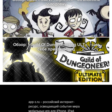
голодовку
Обзор: «Guild Of Dungeoneering ULT» – сам
себе приключенец
app-s.ru – российский интернет-
ресурс, освещающий события мира
мобильных игр для iPhone, iPad,