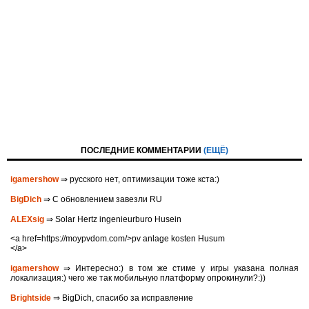
ПОСЛЕДНИЕ КОММЕНТАРИИ
(ЕЩЁ)
igamershow
⇒ русского нет, оптимизации тоже кста:)
BigDich
⇒ С обновлением завезли RU
ALEXsig
⇒ Solar Hertz ingenieurburo Husein
<a href=https://moypvdom.com/>pv anlage kosten Husum
</a>
igamershow
⇒ Интересно:) в том же стиме у игры указана полная
локализация:) чего же так мобильную платформу опрокинули?:))
Brightside
⇒ BigDich, спасибо за исправление