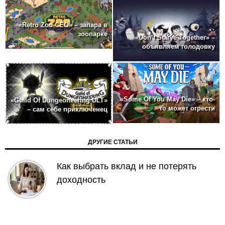
«Retro Zoo CEO» – запара в
зоопарке
«Don’t Starve Together» –
объявляем голодовку
«Some Of You May Die» – кто-
«Guild Of Dungeoneering ULT»
то может огрести
– сам себе приключенец
ДРУГИЕ СТАТЬИ
Как выбрать вклад и не потерять
доходность