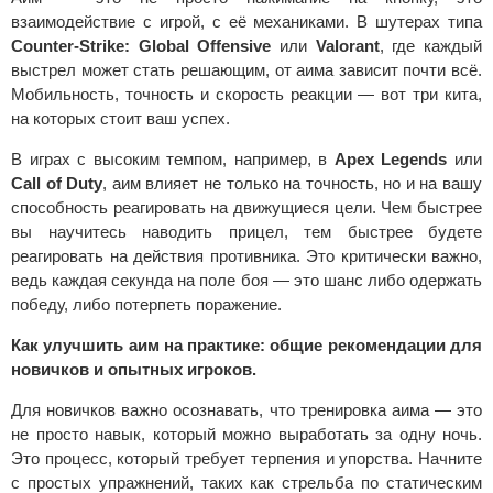
взаимодействие с игрой, с её механиками. В шутерах типа
Counter-Strike: Global Offensive
или
Valorant
, где каждый
выстрел может стать решающим, от аима зависит почти всё.
Мобильность, точность и скорость реакции — вот три кита,
на которых стоит ваш успех.
В играх с высоким темпом, например, в
Apex Legends
или
Call of Duty
, аим влияет не только на точность, но и на вашу
способность реагировать на движущиеся цели. Чем быстрее
вы научитесь наводить прицел, тем быстрее будете
реагировать на действия противника. Это критически важно,
ведь каждая секунда на поле боя — это шанс либо одержать
победу, либо потерпеть поражение.
Как улучшить аим на практике: общие рекомендации для
новичков и опытных игроков.
Для новичков важно осознавать, что тренировка аима — это
не просто навык, который можно выработать за одну ночь.
Это процесс, который требует терпения и упорства. Начните
с простых упражнений, таких как стрельба по статическим