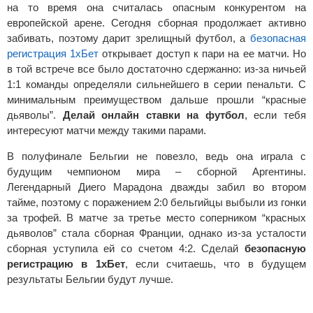
на то время она считалась опасным конкурентом на
европейской арене. Сегодня сборная продолжает активно
забивать, поэтому дарит зрелищный футбол, а
безопасная
регистрация 1хБет
открывает доступ к пари на ее матчи. Но
в той встрече все было достаточно сдержанно: из-за ничьей
1:1 команды определяли сильнейшего в серии пенальти. С
минимальным преимуществом дальше прошли “красные
дьяволы”.
Делай онлайн ставки на футбол
, если тебя
интересуют матчи между такими парами.
В полуфинале Бельгии не повезло, ведь она играла с
будущим чемпионом мира – сборной Аргентины.
Легендарный Диего Марадона дважды забил во втором
тайме, поэтому с поражением 2:0 бельгийцы выбыли из гонки
за трофей. В матче за третье место соперником “красных
дьяволов” стала сборная Франции, однако из-за усталости
сборная уступила ей со счетом 4:2. Сделай
безопасную
регистрацию в 1хБет
, если считаешь, что в будущем
результаты Бельгии будут лучше.