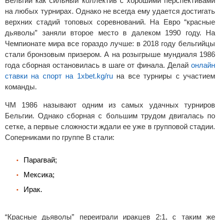
Бельгии как сильный коллектив с хорошими перспективами
на любых турнирах. Однако не всегда ему удается достигать
верхних стадий топовых соревнований. На Евро “красные
дьяволы” заняли второе место в далеком 1990 году. На
Чемпионате мира все гораздо лучше: в 2018 году бельгийцы
стали бронзовым призером. А на розыгрыше мундиаля 1986
года сборная остановилась в шаге от финала. Делай
онлайн
ставки на спорт на 1xbet.kg/ru
на все турниры с участием
команды.
ЧМ 1986 называют одним из самых удачных турниров
Бельгии. Однако сборная с большим трудом двигалась по
сетке, а первые сложности ждали ее уже в групповой стадии.
Соперниками по группе В стали:
Парагвай;
Мексика;
Ирак.
“Красные дьяволы” переиграли иракцев 2:1, с таким же