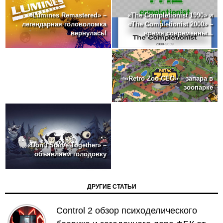
«The Completionist 1990» и
«Lumines Remastered» –
«The Completionist 2000» –
легендарная головоломка
время современны...
вернулась!
«Retro Zoo CEO» – запара в
зоопарке
«Don’t Starve Together» –
объявляем голодовку
ДРУГИЕ СТАТЬИ
Control 2 обзор психоделического