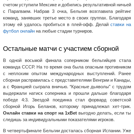
счетом уступили Мексике и добились результативной ничьей
с Парагваем. Набрав 3 очка, Бельгия возглавила рейтинг
команд, занявших третье место в своих группах. Благодаря
этому ей удалось пробиться в плей-офф. Делай
ставки на
футбол онлайн
на любые стадии турниров.
Остальные матчи с участием сборной
В одной восьмой финала соперником бельгийцев стала
команда СССР. На то время она была опасным противником
с неплохим опытом международных выступлений. Ранее
сборная расправилась с представителями Венгрии и Канады,
а с Францией сыграла вничью. “Красные дьяволы” с трудом
выдержали натиск соперника и прошли дальше благодаря
победе 4:3. Звездой поединка стал форвард советской
сборной Игорь Беланов, которому принадлежал хет-трик.
Онлайн ставки на спорт на 1xBet
выгодно делать, если ты
следишь за индивидуальными показателями игроков.
В четвертьфинале Бельгии досталась сборная Испании. Уже