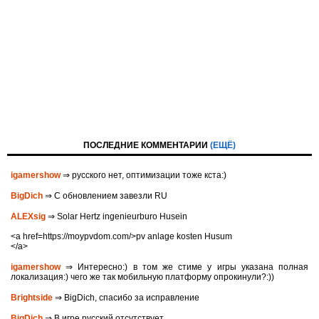
ПОСЛЕДНИЕ КОММЕНТАРИИ
(ЕЩЁ)
igamershow
⇒ русского нет, оптимизации тоже кста:)
BigDich
⇒ С обновлением завезли RU
ALEXsig
⇒ Solar Hertz ingenieurburo Husein
<a href=https://moypvdom.com/>pv anlage kosten Husum
</a>
igamershow
⇒ Интересно:) в том же стиме у игры указана полная
локализация:) чего же так мобильную платформу опрокинули?:))
Brightside
⇒ BigDich, спасибо за исправление
BigDich
⇒ В игре русский отсутствует