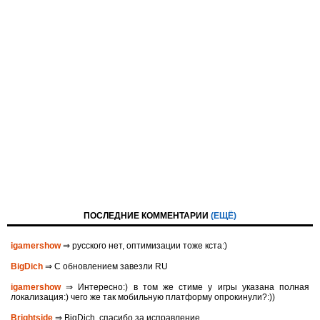
ПОСЛЕДНИЕ КОММЕНТАРИИ
(ЕЩЁ)
igamershow
⇒ русского нет, оптимизации тоже кста:)
BigDich
⇒ С обновлением завезли RU
igamershow
⇒ Интересно:) в том же стиме у игры указана полная
локализация:) чего же так мобильную платформу опрокинули?:))
Brightside
⇒ BigDich, спасибо за исправление