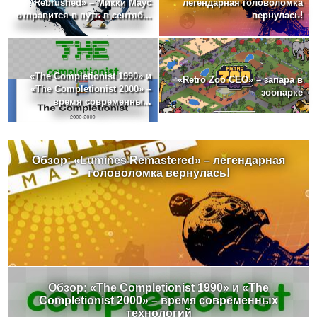
Rebrushed» – Микки Маус
легендарная головоломка
отправится в путь в сентяб...
вернулась!
«The Completionist 1990» и
«Retro Zoo CEO» – запара в
«The Completionist 2000» –
зоопарке
время современны...
Обзор: «Lumines Remastered» – легендарная
головоломка вернулась!
Обзор: «The Completionist 1990» и «The
Completionist 2000» – время современных
технологий