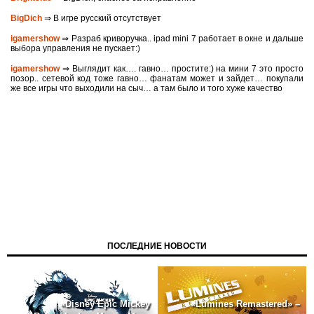
BigDich
⇒ В игре русский отсутствует
igamershow
⇒ Разраб криворучка.. ipad mini 7 работает в окне и дальше
выбора управления не пускает:)
igamershow
⇒ Выглядит как…. гавно… простите:) на мини 7 это просто
позор.. сетевой код тоже гавно… фанатам может и зайдет… покупали
же все игры что выходили на сыч… а там было и того хуже качество
ПОСЛЕДНИЕ НОВОСТИ
«Disney Epic Mickey
«Lumines Remastered» –