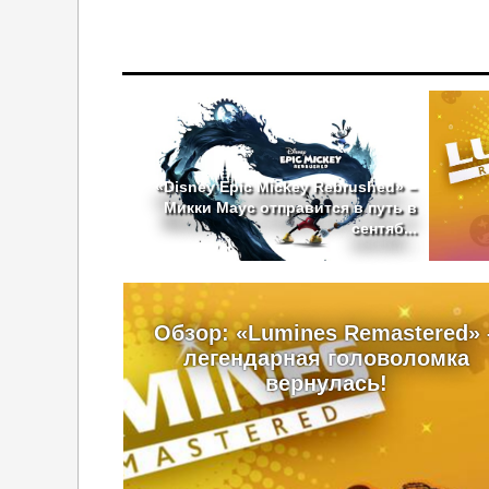
«Disney Epic Mickey Rebrushed» –
Микки Маус отправится в путь в
сентяб...
Обзор: «Lumines Remastered» 
легендарная головоломка
вернулась!