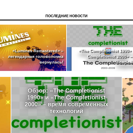
ПОСЛЕДНИЕ НОВОСТИ
«The Completionist 1990»
«Lumines Remastered» –
Completionist 2000» 
легендарная головоломка
совреме
вернулась!
–
Обзор: «The Completionist
1990» и «The Completionist
2000» – время современных
технологий