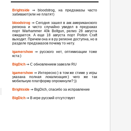
Brightside
⇒ bloodstrog, на предзаказы часто
забивают(или не платят)
bloodstrog
⇒ Сегодня зашел в акк американского
региона и чисто случайно увидел в предзаках
порт Warhammer 40k Boltgun, релиз 28 августа
ожидается. A eще 18 августа порт Poiton Сraft
выходит. Причем она и в ру регионе доступна, но в
разделе предзаказов почему то нету.
igamershow
⇒ русского нет, оптимизации тоже
кста:)
BigDich
⇒ С обновлением завезли RU
igamershow
⇒ Интересно:) в том же стиме у игры
указана полная локализация:) чего же так
мобильную платформу опрокинули?:))
Brightside
⇒ BigDich, спасибо за исправление
BigDich
⇒ В игре русский отсутствует