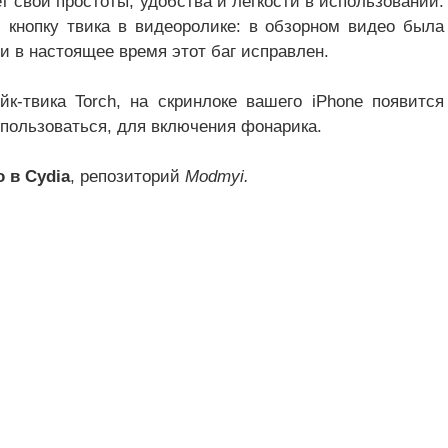
ет свой простоты, удобства и легкости в использовании.
кнопку твика в видеоролике: в обзорном видео была
 и в настоящее время этот баг исправлен.
к-твика Torch, на скринлоке вашего iPhone появится
спользоваться, для включения фонарика.
 в Cydia
, репозиторий
Modmyi.