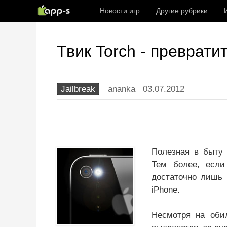
Новости игр
Другие рубрики
Твик Torch - преврати
Jailbreak
ananka
03.07.2012
Полезная в быту 
Тем более, если
достаточно лишь 
iPhone.
Несмотря на обил