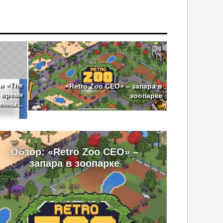
 и «The
«Retro Zoo CEO» – запара в
– время
зоопарке
нны...
Обзор: «Retro Zoo CEO» –
запара в зоопарке