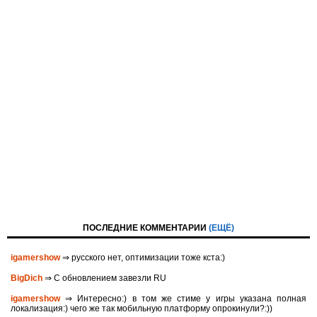
ПОСЛЕДНИЕ КОММЕНТАРИИ
(ЕЩЁ)
igamershow
⇒ русского нет, оптимизации тоже кста:)
BigDich
⇒ С обновлением завезли RU
igamershow
⇒ Интересно:) в том же стиме у игры указана полная
локализация:) чего же так мобильную платформу опрокинули?:))