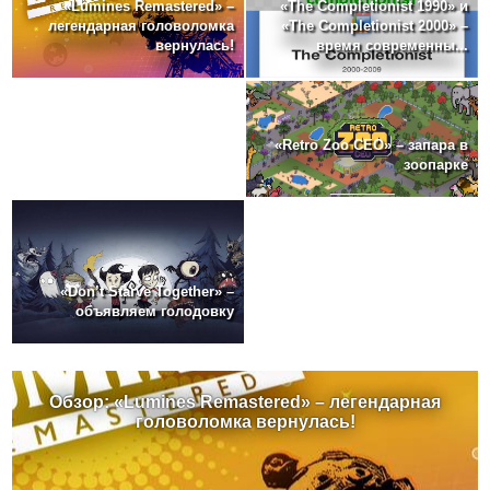
«The Completionist 1990» и
«Lumines Remastered» –
«The Completionist 2000» –
легендарная головоломка
время современны...
вернулась!
«Retro Zoo CEO» – запара в
зоопарке
«Don’t Starve Together» –
объявляем голодовку
Обзор: «Lumines Remastered» – легендарная
головоломка вернулась!