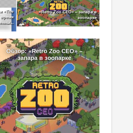
 и «The
«Retro Zoo CEO» – запара в
– время
зоопарке
нны...
Обзор: «Retro Zoo CEO» –
запара в зоопарке