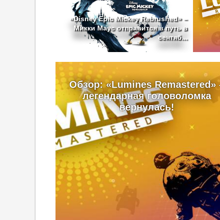
«Disney Epic Mickey Rebrushed» –
Микки Маус отправится в путь в
сентяб...
Обзор: «Lumines Remastered» 
легендарная головоломка
вернулась!