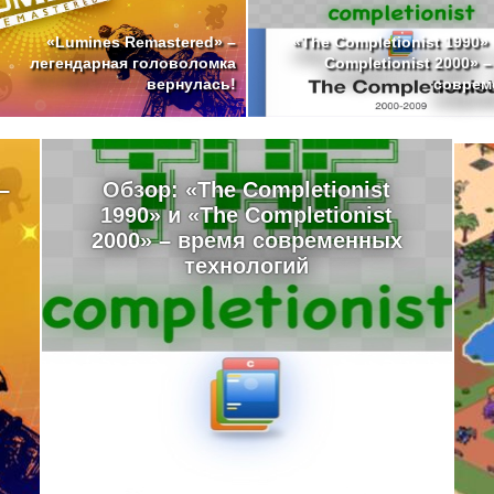
«The Completionist 1990»
«Lumines Remastered» –
Completionist 2000» 
легендарная головоломка
совреме
вернулась!
–
Обзор: «The Completionist
1990» и «The Completionist
2000» – время современных
технологий