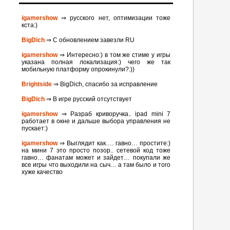
igamershow
⇒ русского нет, оптимизации тоже
кста:)
BigDich
⇒ С обновлением завезли RU
igamershow
⇒ Интересно:) в том же стиме у игры
указана полная локализация:) чего же так
мобильную платформу опрокинули?:))
Brightside
⇒ BigDich, спасибо за исправление
BigDich
⇒ В игре русский отсутствует
igamershow
⇒ Разраб криворучка.. ipad mini 7
работает в окне и дальше выбора управления не
пускает:)
igamershow
⇒ Выглядит как…. гавно… простите:)
на мини 7 это просто позор.. сетевой код тоже
гавно… фанатам может и зайдет… покупали же
все игры что выходили на сыч… а там было и того
хуже качество