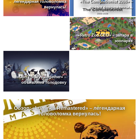
«The Completionist 2000» –
легендарная головоломка
время современны...
вернулась!
«Retro Zoo CEO» – запара в
зоопарке
«Don’t Starve Together» –
объявляем голодовку
Обзор: «Lumines Remastered» – легендарная
головоломка вернулась!