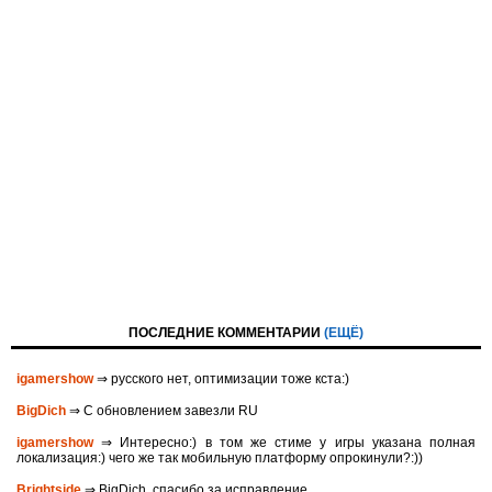
ПОСЛЕДНИЕ КОММЕНТАРИИ
(ЕЩЁ)
igamershow
⇒ русского нет, оптимизации тоже кста:)
BigDich
⇒ С обновлением завезли RU
igamershow
⇒ Интересно:) в том же стиме у игры указана полная
локализация:) чего же так мобильную платформу опрокинули?:))
Brightside
⇒ BigDich, спасибо за исправление