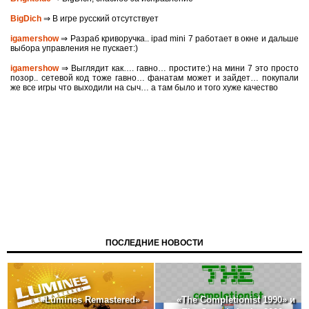
BigDich
⇒ В игре русский отсутствует
igamershow
⇒ Разраб криворучка.. ipad mini 7 работает в окне и дальше
выбора управления не пускает:)
igamershow
⇒ Выглядит как…. гавно… простите:) на мини 7 это просто
позор.. сетевой код тоже гавно… фанатам может и зайдет… покупали
же все игры что выходили на сыч… а там было и того хуже качество
ПОСЛЕДНИЕ НОВОСТИ
«The Completionist 1990» и
«Lumines Remastered» –