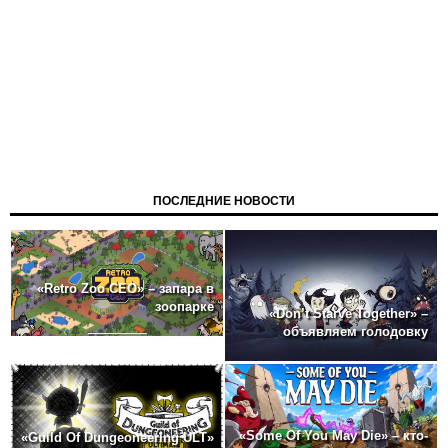
ПОСЛЕДНИЕ НОВОСТИ
«Retro Zoo CEO» – запара в
зоопарке
«Don’t Starve Together» –
объявляем голодовку
«Some Of You May Die» – кто-
«Guild Of Dungeoneering ULT»