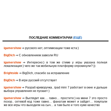
ПОСЛЕДНИЕ КОММЕНТАРИИ
(ЕЩЁ)
igamershow
⇒ русского нет, оптимизации тоже кста:)
BigDich
⇒ С обновлением завезли RU
igamershow
⇒ Интересно:) в том же стиме у игры указана полная
локализация:) чего же так мобильную платформу опрокинули?:))
Brightside
⇒ BigDich, спасибо за исправление
BigDich
⇒ В игре русский отсутствует
igamershow
⇒ Разраб криворучка.. ipad mini 7 работает в окне и дальше
выбора управления не пускает:)
igamershow
⇒ Выглядит как…. гавно… простите:) на мини 7 это просто
позор.. сетевой код тоже гавно… фанатам может и зайдет… покупали
же все игры что выходили на сыч… а там было и того хуже качество