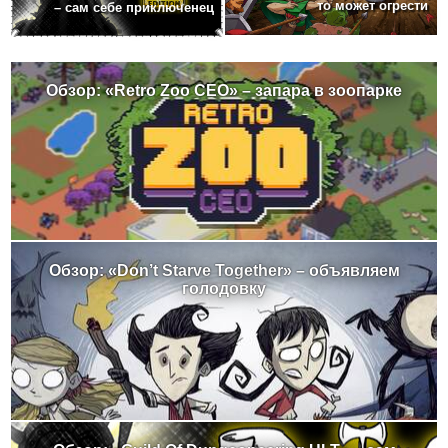
то может огрести
– сам себе приключенец
Обзор: «Retro Zoo CEO» – запара в зоопарке
Обзор: «Don’t Starve Together» – объявляем
голодовку