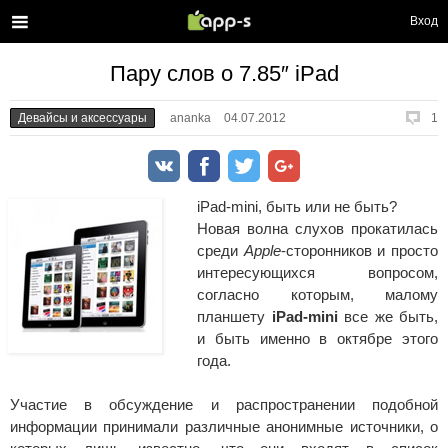
Вход
Пару слов о 7.85″ iPad
Девайсы и аксессуары
ananka
04.07.2012
1
iPad-mini, быть или не быть?
Новая волна слухов прокатилась
среди
Apple
-сторонников и просто
интересующихся вопросом,
согласно которым, малому
планшету
iPad-mini
все же быть,
и быть именно в октябре этого
года.
Участие в обсуждение и распространении подобной
информации принимали различные анонимные источники, о