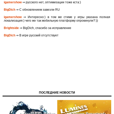
igamershow
⇒ русского нет, оптимизации тоже кста:)
BigDich
⇒ С обновлением завезли RU
igamershow
⇒ Интересно:) в том же стиме у игры указана полная
локализация:) чего же так мобильную платформу опрокинули?:))
Brightside
⇒ BigDich, спасибо за исправление
BigDich
⇒ В игре русский отсутствует
ПОСЛЕДНИЕ НОВОСТИ
«Disney Epic Mickey
«Lumines Remastered» –