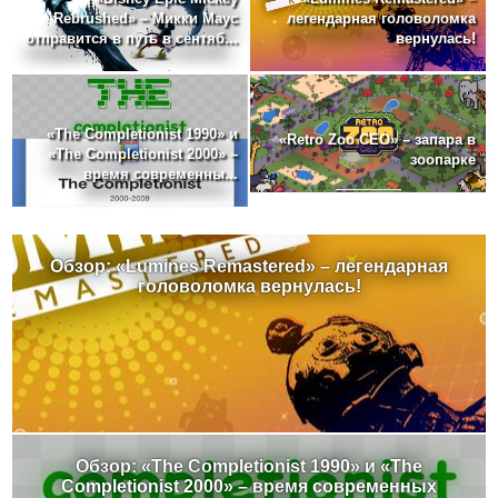
Rebrushed» – Микки Маус
легендарная головоломка
отправится в путь в сентяб...
вернулась!
«The Completionist 1990» и
«Retro Zoo CEO» – запара в
«The Completionist 2000» –
зоопарке
время современны...
Обзор: «Lumines Remastered» – легендарная
головоломка вернулась!
Обзор: «The Completionist 1990» и «The
Completionist 2000» – время современных