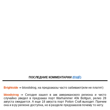
ПОСЛЕДНИЕ КОММЕНТАРИИ
(ЕЩЁ)
Brightside
⇒ bloodstrog, на предзаказы часто забивают(или не платят)
bloodstrog
⇒ Сегодня зашел в акк американского региона и чисто
случайно увидел в предзаках порт Warhammer 40k Boltgun, релиз 28
августа ожидается. A eще 18 августа порт Poiton Сraft выходит. Причем
она и в ру регионе доступна, но в разделе предзаказов почему то нету.