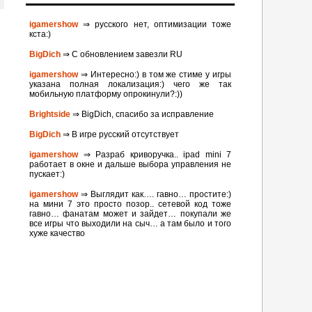
igamershow
⇒ русского нет, оптимизации тоже
кста:)
BigDich
⇒ С обновлением завезли RU
igamershow
⇒ Интересно:) в том же стиме у игры
указана полная локализация:) чего же так
мобильную платформу опрокинули?:))
Brightside
⇒ BigDich, спасибо за исправление
BigDich
⇒ В игре русский отсутствует
igamershow
⇒ Разраб криворучка.. ipad mini 7
работает в окне и дальше выбора управления не
пускает:)
igamershow
⇒ Выглядит как…. гавно… простите:)
на мини 7 это просто позор.. сетевой код тоже
гавно… фанатам может и зайдет… покупали же
все игры что выходили на сыч… а там было и того
хуже качество