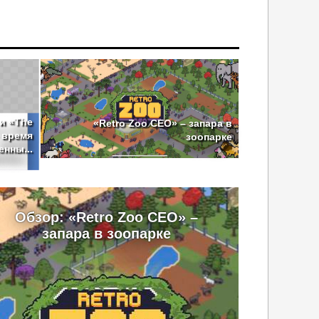
 и «The
«Retro Zoo CEO» – запара в
– время
зоопарке
нны...
Обзор: «Retro Zoo CEO» –
запара в зоопарке