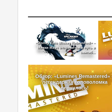
«Disney Epic Mickey Rebrushed» –
Микки Маус отправится в путь в
сентяб...
Обзор: «Lumines Remastered» 
легендарная головоломка
вернулась!