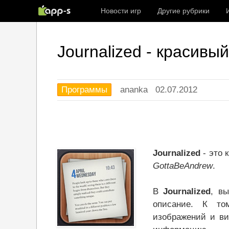
Новости игр
Другие рубрики
Journalized - красивы
Программы
ananka
02.07.2012
Journalized
- это 
GottaBeAndrew
.
В
Journalized
, в
описание. К то
изображений и ви