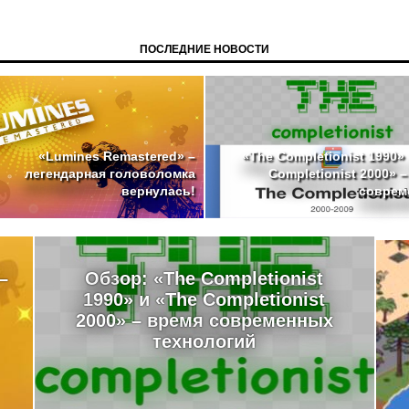
ПОСЛЕДНИЕ НОВОСТИ
«The Completionist 1990»
«Lumines Remastered» –
Completionist 2000» 
легендарная головоломка
совреме
вернулась!
–
Обзор: «The Completionist
1990» и «The Completionist
2000» – время современных
технологий