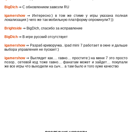
BigDich
⇒ С обновлением завезли RU
igamershow
⇒ Интересно:) в том же стиме у игры указана полная
локализация:) чего же так мобильную платформу опрокинули?:))
Brightside
⇒ BigDich, спасибо за исправление
BigDich
⇒ В игре русский отсутствует
igamershow
⇒ Разраб криворучка.. ipad mini 7 работает в окне и дальше
выбора управления не пускает:)
igamershow
⇒ Выглядит как…. гавно… простите:) на мини 7 это просто
позор.. сетевой код тоже гавно… фанатам может и зайдет… покупали
же все игры что выходили на сыч… а там было и того хуже качество