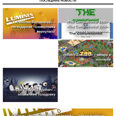
ПОСЛЕДНИЕ НОВОСТИ
«The Completionist 1990» и
«Lumines Remastered» –
«The Completionist 2000» –
легендарная головоломка
время современны...
вернулась!
«Retro Zoo CEO» – запара в
зоопарке
«Don’t Starve Together» –
объявляем голодовку
Обзор: «Lumines Remastered» – легендарная