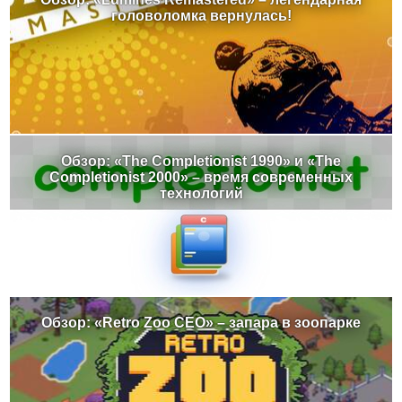
головоломка вернулась!
Обзор: «The Completionist 1990» и «The
Completionist 2000» – время современных
технологий
Обзор: «Retro Zoo CEO» – запара в зоопарке