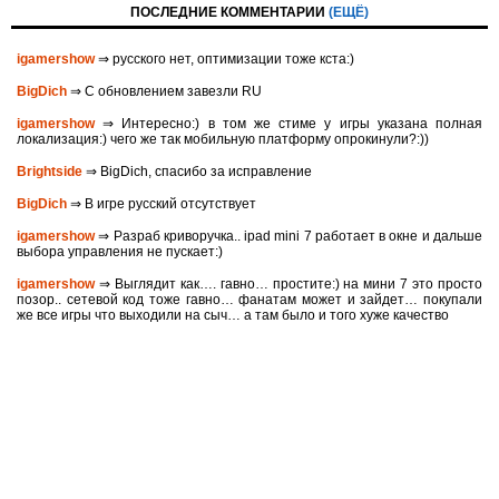
ПОСЛЕДНИЕ КОММЕНТАРИИ
(ЕЩЁ)
igamershow
⇒ русского нет, оптимизации тоже кста:)
BigDich
⇒ С обновлением завезли RU
igamershow
⇒ Интересно:) в том же стиме у игры указана полная
локализация:) чего же так мобильную платформу опрокинули?:))
Brightside
⇒ BigDich, спасибо за исправление
BigDich
⇒ В игре русский отсутствует
igamershow
⇒ Разраб криворучка.. ipad mini 7 работает в окне и дальше
выбора управления не пускает:)
igamershow
⇒ Выглядит как…. гавно… простите:) на мини 7 это просто
позор.. сетевой код тоже гавно… фанатам может и зайдет… покупали
же все игры что выходили на сыч… а там было и того хуже качество