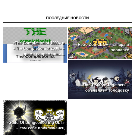
ПОСЛЕДНИЕ НОВОСТИ
«The Completionist 1990» и
«Retro Zoo CEO» – запара в
«The Completionist 2000» –
зоопарке
время современны...
«Don’t Starve Together» –
объявляем голодовку
«Guild Of Dungeoneering ULT»
– сам себе приключенец