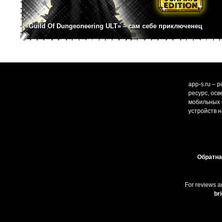
«Guild Of Dungeoneering ULT» – сам себе приключенец
app-s.ru – 
ресурс, ос
мобильных и
устройств н
Обратна
For reviews a
br