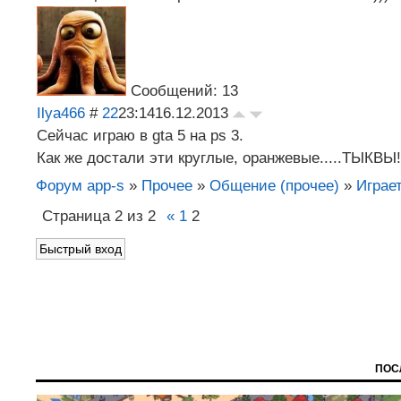
Сообщений: 13
Ilya466
#
22
23:14
16.12.2013
Сейчас играю в gta 5 на ps 3.
Как же достали эти круглые, оранжевые.....ТЫКВЫ
Форум app-s
»
Прочее
»
Общение (прочее)
»
Играе
Страница
2
из
2
«
1
2
ПОС