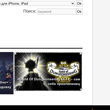
Поиск:
«Guild Of Dungeoneering ULT» – сам
ther» –
себе приключенец
одовку