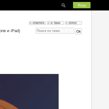
Вход
ne и iPad)