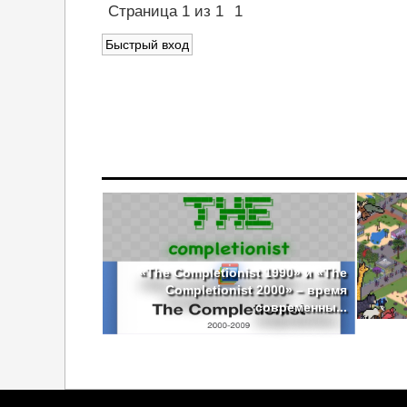
Страница
1
из
1
1
«The Completionist 1990» и «The
Completionist 2000» – время
современны...