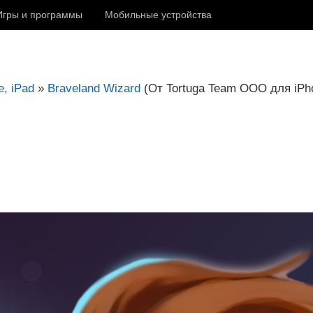
Игры и программы
Мобильные устройства
, iPad
»
Braveland Wizard
(От Tortuga Team OOO для iPho