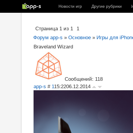
Новости игр
Другие рубрики
Страница
1
из
1
1
Форум app-s
»
Основное
»
Игры для iPhone
Braveland Wizard
Сообщений: 118
app-s
#
1
15:22
06.12.2014