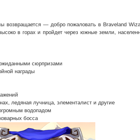
лы возвращается — добро пожаловать в Braveland Wiza
высоко в горах и пройдет через южные земли, населен
неожиданными сюрпризами
ойной награды
ражений
нах, ледяная лучница, элементалист и другие
 огромным водопадом
 коварных босса