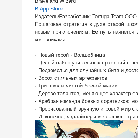
Braveland Wizard
В App Store
Издатель/Разработчик: Tortuga Team OOO
Пошаговая стратегия в духе старой шко
новым приключениям. Её путь начнется 
кочевниками.
- Новый герой - Волшебница
- Целый набор уникальных сражений с 
- Подземелья для случайных битв и дост
- Ворох стильных артефактов
- Три школы чистой боевой магии
- Дерево талантов, меняющее характер с
- Храбрая команда боевых соратников: мо
- Прорисованный вручную игровой мир с
- И, конечно, хэдлайнеры вечеринки - три