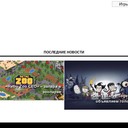
ПОСЛЕДНИЕ НОВОСТИ
«Retro Zoo CEO» – запара в
зоопарке
«Don’t Starve Toge
объявляем гол