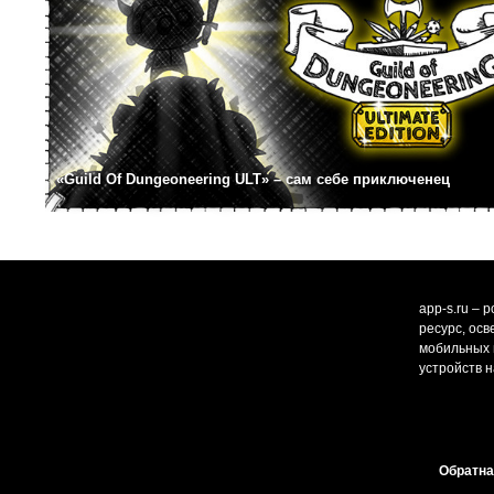
«Guild Of Dungeoneering ULT» – сам себе приключенец
app-s.ru – 
ресурс, ос
мобильных и
устройств н
Обратна