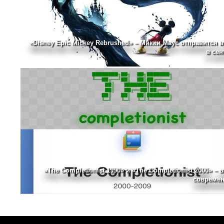
«Disney Epic Mickey Rebrushed» – Микки Маус отправится в
в сен
«The Completionist 1990» и «The Completionist 2000» – 
современ