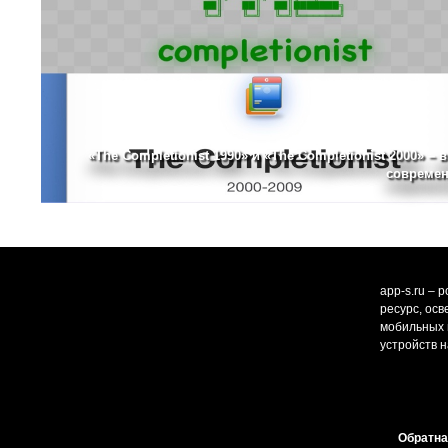
«The Completionist 1990» и «The Completionist 2000» – 
современ
app-s.ru – 
ресурс, ос
мобильных и
устройств н
Обратна