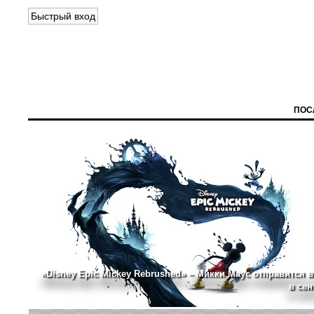
ПОС
«Disney Epic Mickey Rebrushed» – Микки Маус отправится в
в сен