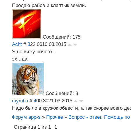
Продаю рабов и клаптык земли.
Сообщений: 175
Acht
#
3
22:06
10.03.2015
Я не вижу ничего...
эх...да.
Сообщений: 8
mymba
#
4
00:30
21.03.2015
Надо было в кружок обвести, а так скорее всего де
Форум app-s
»
Прочее
»
Вопрос - ответ. Помощь по 
Страница
1
из
1
1