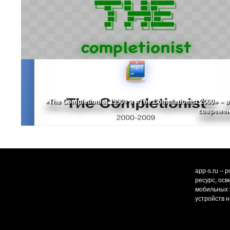
«The Completionist 1990» и «The Completionist 2000» – 
современ
app-s.ru – 
ресурс, ос
мобильных и
устройств н