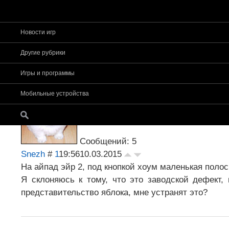
Новости игр
Страница
1
из
1
1
Другие рубрики
Форум app-s
»
Прочее
»
Вопрос - ответ. Помощь по 
Игры и программы
iPad Air 2
Мобильные устройства
Сообщений: 5
Snezh
#
1
19:56
10.03.2015
На айпад эйр 2, под кнопкой хоум маленькая полос
Я склоняюсь к тому, что это заводской дефект,
представительство яблока, мне устранят это?