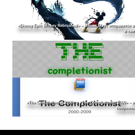
«Disney Epic Mickey Rebrushed» – Микки Маус отправится в
в сен
«The Completionist 1990» и «The Completionist 2000» – 
современ