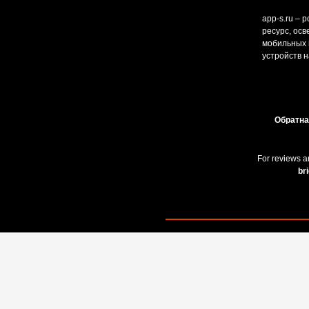
app-s.ru – 
ресурс, ос
мобильных и
устройств н
Обратна
For reviews a
br