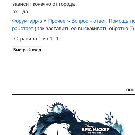
зависит конечно от города .
эх...да.
Форум app-s
»
Прочее
»
Вопрос - ответ. Помощь по
работает
(Как заставить ее выскакивать обратно ?)
Страница
1
из
1
1
ПОС