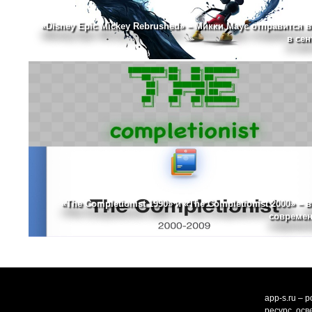
«Disney Epic Mickey Rebrushed» – Микки Маус отправится в
в сен
«The Completionist 1990» и «The Completionist 2000» – 
современ
app-s.ru – 
ресурс, ос