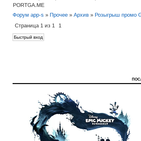
PORTGA.ME
Форум app-s
»
Прочее
»
Архив
»
Розыгрыш промо G
Страница
1
из
1
1
ПОС