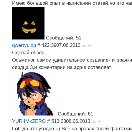
Имею большой опыт в написании статей,но что на
Сообщений: 51
qwertyuiop
#
4
22:39
07.06.2013
Сделай обзор
Осьминог самое удивительное создание- и зрачки
сердца 3,и коментарии на app-s оставляет.
Сообщений: 61
YURIIMkZERO
#
5
13:23
08.06.2013
Lol
, да что угодно =) Всё на правах твоей фантазии