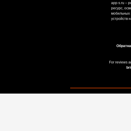
app-s.ru – 
ресурс, ос
мобильных и
устройств н
Обратна
For reviews a
br