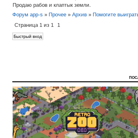
Продаю рабов и клаптык земли.
Форум app-s
»
Прочее
»
Архив
»
Помогите выиграть
Страница
1
из
1
1
ПОС