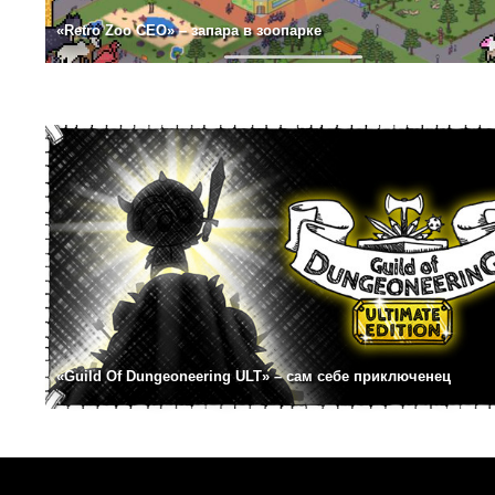
«Retro Zoo CEO» – запара в зоопарке
«Guild Of Dungeoneering ULT» – сам себе приключенец