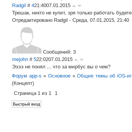
Radgil
#
4
21:40
07.01.2015
Трешак, никто не купит, зря только работать будете
Отредактировано
Radgil
-
Среда, 07.01.2015, 21:40
Сообщений: 3
mejohn
#
5
22:02
07.01.2015
Ээээ не понял ... что за мирбус вы о чем?
Форум app-s
»
Основное
»
Общие темы об iOS-иг
(Концепт)
Страница
1
из
1
1