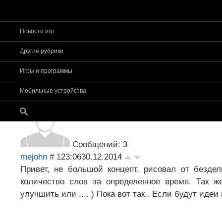
Новости игр
Страница
1
из
1
1
Другие рубрики
Форум app-s
»
Основное
»
Общие темы об iOS-иг
Игры и программы
(Концепт)
Word app
Мобильные устройства
Сообщений: 3
mejohn
#
1
23:06
30.12.2014
Привет, не большой концепт, рисовал от бездел
количество слов за определенное время. Так же
улучшить или .... ) Пока вот так.. Если будут иде