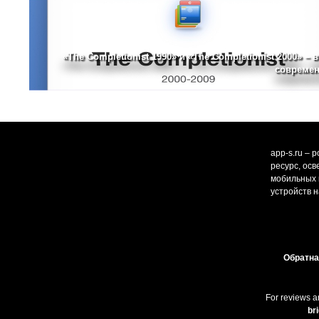
«The Completionist 1990» и «The Completionist 2000» – 
современ
app-s.ru – 
ресурс, ос
мобильных и
устройств н
Обратна
For reviews a
br