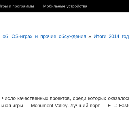
Игры и программы
Мобильные устройства
об iOS-играх и прочие обсуждения
»
Итоги 2014 го
 число качественных проектов, среди которых оказалось
ная игры — Monument Valley. Лучший порт — FTL: Faste