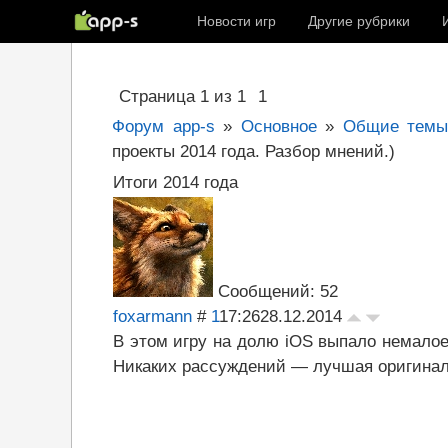
Новости игр
Другие рубрики
Страница
1
из
1
1
Форум app-s
»
Основное
»
Общие темы 
проекты 2014 года. Разбор мнений.)
Итоги 2014 года
Сообщений: 52
foxarmann
#
1
17:26
28.12.2014
В этом игру на долю iOS выпало немалое
Никаких рассуждений — лучшая оригиналь