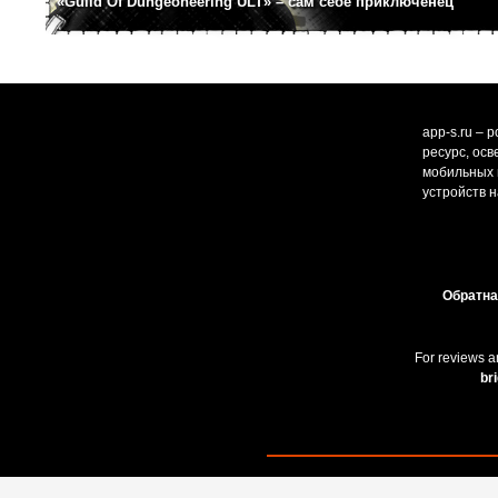
«Guild Of Dungeoneering ULT» – сам себе приключенец
app-s.ru – 
ресурс, ос
мобильных и
устройств н
Обратна
For reviews a
br