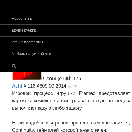
Новости игр
Страница
1
из
1
1
Другие рубрики
Форум app-s
»
Основное
»
Игры для iPhone, iPad –
Игры и программы
Framed
Мобильные устройства
Сообщений: 175
Acht
#
1
18:46
09.09.2014
Игровой процесс игрушки Framed представляет
картинки комиксов и выстраивать такую последоват
выполняет какую-либо задачу.
Если подобный игровой процесс вам понравился,
Continuity, геймплей которой аналогичен.