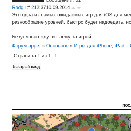
Сообщений: 61
Radgil
#
2
12:37
10.09.2014
Это одна из самых ожидаемых игр для iOS для мен
разнообразие уровней, быстро будет надоедать, н
Безусловно жду и слежу за игрой
Форум app-s
»
Основное
»
Игры для iPhone, iPad –
Страница
1
из
1
1
ПОС