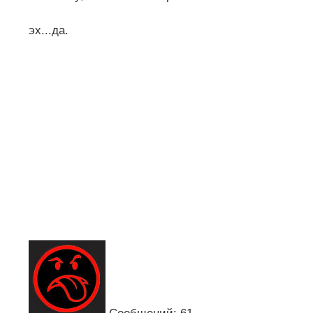
эх...да.