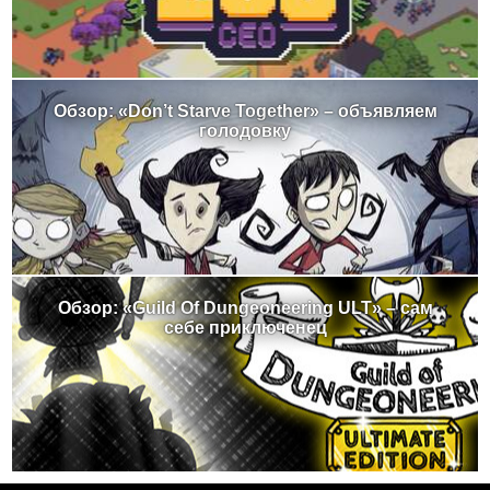
Обзор: «Don’t Starve Together» – объявляем
голодовку
Обзор: «Guild Of Dungeoneering ULT» – сам
себе приключенец