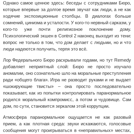
Однако самое ценное здесь: беседы с сотрудниками Бюро,
которые впервые за долгое время звучат как люди, а не как
ходячие экспозиционные столбцы. В диалогах больше
сомнений, цинизма и усталости. У кого-то нервный сарказм, у
кого-то уже почти религиозное поклонение дому.
Психологический экшен в Control 2 наконец выходит из тени:
вопрос не только в том, что дом делает с людьми, но и что
люди надеются получить, терпя это всё.
Лор Федерального Бюро раскрывали годами, но тут Remedy
добавляет неприятный слой: Бюро не просто изучало
аномалии, оно сознательно шло на моральные преступления
ради «общего блага». Игра не разводит руками и не выдает
«шокирующие твисты» – она просто последовательно
показывает, как из попытки контролировать паранормальное
родился моральный компромисс, а потом и чудовище. Сам
дом, по сути, становится зеркалом этой коррупции.
Атмосфера паранормальное ощущается не как разовый
прием, а как плотная среда: звуки искажаются, голосовые
сообщения могут проигрываться в «неправильных» местах,