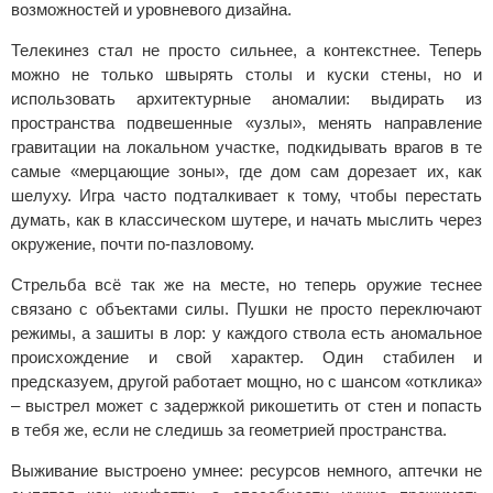
возможностей и уровневого дизайна.
Телекинез стал не просто сильнее, а контекстнее. Теперь
можно не только швырять столы и куски стены, но и
использовать архитектурные аномалии: выдирать из
пространства подвешенные «узлы», менять направление
гравитации на локальном участке, подкидывать врагов в те
самые «мерцающие зоны», где дом сам дорезает их, как
шелуху. Игра часто подталкивает к тому, чтобы перестать
думать, как в классическом шутере, и начать мыслить через
окружение, почти по-пазловому.
Стрельба всё так же на месте, но теперь оружие теснее
связано с объектами силы. Пушки не просто переключают
режимы, а зашиты в лор: у каждого ствола есть аномальное
происхождение и свой характер. Один стабилен и
предсказуем, другой работает мощно, но с шансом «отклика»
– выстрел может с задержкой рикошетить от стен и попасть
в тебя же, если не следишь за геометрией пространства.
Выживание выстроено умнее: ресурсов немного, аптечки не