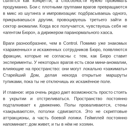
сыпятся как конфетти, а способности нужно прожимать
продуманно. Бои с плотными группами врагов превращаются
в микс из шутинга и импровизации: подбрасываешь одного,
прикрываешься другим, провоцируешь третьего зайти в
сектор аномалии. Когда все получается, чувствуешь себя не
«агентом Бюро», а дирижером паранормального хаоса.
Враги разнообразнее, чем в Control. Помимо уже знакомых
«зараженных» и искаженных сотрудников Бюро, появляются
фракции, которые не согласны с тем, как Бюро ставит
эксперименты. У некоторых врагов есть свои мини-аномалии,
влияющие на пространство: они могут локально «зажимать»
Старейший Дом, делая некогда открытые маршруты
тупиками, пока ты не отключишь их искажённое поле.
И главное: игра очень редко дает возможность просто стоять
в укрытии и отстреливаться. Пространство постоянно
подталкивает к движению. Полы проваливаются, стены
«закрываются», потолки сдвигаются. Это не скриптовые
аттракционы, а часть боевой логики. Геймплей постоянно
напоминает: дом живет, и ты в нём не хозяин.