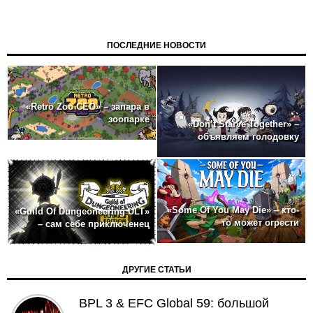
ПОСЛЕДНИЕ НОВОСТИ
«Retro Zoo CEO» – запара в
зоопарке
«Don’t Starve Together» –
объявляем голодовку
«Some Of You May Die» – кто-
«Guild Of Dungeoneering ULT»
то может огрести
– сам себе приключенец
ДРУГИЕ СТАТЬИ
BPL 3 & EFC Global 59: большой