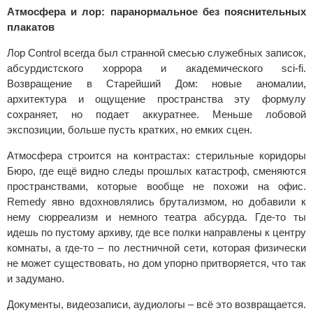
Атмосфера и лор: паранормальное без пояснительных
плакатов
Лор Control всегда был странной смесью служебных записок,
абсурдистского хоррора и академического sci-fi.
Возвращение в Старейший Дом: новые аномалии,
архитектура и ощущение пространства эту формулу
сохраняет, но подает аккуратнее. Меньше лобовой
экспозиции, больше пусть кратких, но емких сцен.
Атмосфера строится на контрастах: стерильные коридоры
Бюро, где ещё видно следы прошлых катастроф, сменяются
пространствами, которые вообще не похожи на офис.
Remedy явно вдохновлялись брутализмом, но добавили к
нему сюрреализм и немного театра абсурда. Где-то ты
идешь по пустому архиву, где все полки направлены к центру
комнаты, а где-то – по лестничной сети, которая физически
не может существовать, но дом упорно притворяется, что так
и задумано.
Документы, видеозаписи, аудиологы – всё это возвращается.