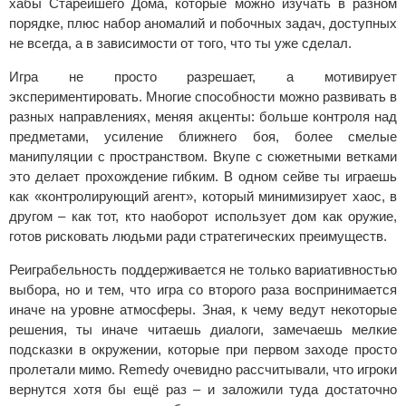
хабы Старейшего Дома, которые можно изучать в разном
порядке, плюс набор аномалий и побочных задач, доступных
не всегда, а в зависимости от того, что ты уже сделал.
Игра не просто разрешает, а мотивирует
экспериментировать. Многие способности можно развивать в
разных направлениях, меняя акценты: больше контроля над
предметами, усиление ближнего боя, более смелые
манипуляции с пространством. Вкупе с сюжетными ветками
это делает прохождение гибким. В одном сейве ты играешь
как «контролирующий агент», который минимизирует хаос, в
другом – как тот, кто наоборот использует дом как оружие,
готов рисковать людьми ради стратегических преимуществ.
Реиграбельность поддерживается не только вариативностью
выбора, но и тем, что игра со второго раза воспринимается
иначе на уровне атмосферы. Зная, к чему ведут некоторые
решения, ты иначе читаешь диалоги, замечаешь мелкие
подсказки в окружении, которые при первом заходе просто
пролетали мимо. Remedy очевидно рассчитывали, что игроки
вернутся хотя бы ещё раз – и заложили туда достаточно