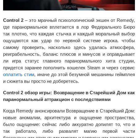
Control 2
– это мрачный психологический экшен от Remedy,
где паранормальное вплетается в лор Федерального Бюро
так плотно, что каждая стычка и каждый моральный выбор
ощущаются как удар по нервной системе игрока. чтобы
самому проверить, насколько здесь удалась атмосфера,
реиграбельность, баланс плюсов и минусов и оправдывает
ли игра статус главного паранормального хита студии,
придется заранее пополнить кошелек Steam и через сервис
оплатить стим
, иначе до этой безумной мешанины геймплея
и сюжета вы просто не доберетесь.
Control 2 обзор игры: Возвращение в Старейший Дом как
паранормальный аттракцион с последствиями
Когда Remedy анонсировали Возвращение в Старейший Дом:
новые аномалии, архитектура и ощущение пространства,
было ощущение: сейчас либо аккуратно допилят то, что и
так работало, либо развалят магию первой части
бесконечными открытыми мирами и сервисными замашками.