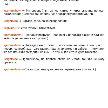
<a href=https://moypvdom.com/>pv anlage kosten Husum
</a>
igamershow
⇒ Интересно:) в том же стиме у игры указана полная
локализация:) чего же так мобильную платформу опрокинули?:))
Brightside
⇒ BigDich, спасибо за исправление
BigDich
⇒ В игре русский отсутствует
igamershow
⇒ Разраб криворучка.. ipad mini 7 работает в окне и дальше
выбора управления не пускает:)
igamershow
⇒ Выглядит как…. гавно… простите:) на мини 7 это просто
позор.. сетевой код тоже гавно… фанатам может и зайдет… покупали
же все игры что выходили на сыч… а там было и того хуже качество
Brightside
⇒ igamershow, на первом свиче не играл, так что не могу
сравнить.
igamershow
⇒ Скажи: графика хуже чем на первом сыче или нет?:)