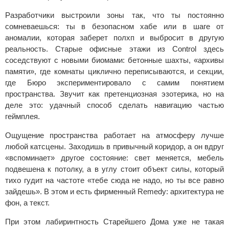
Разработчики выстроили зоны так, что ты постоянно
сомневаешься: ты в безопасном хабе или в шаге от
аномалии, которая заберет полхп и выбросит в другую
реальность. Старые офисные этажи из Control здесь
соседствуют с новыми биомами: бетонные шахты, «архивы
памяти», где комнаты циклично переписываются, и секции,
где Бюро экспериментировало с самим понятием
пространства. Звучит как претенциозная эзотерика, но на
деле это: удачный способ сделать навигацию частью
геймплея.
Ощущение пространства работает на атмосферу лучше
любой катсцены. Заходишь в привычный коридор, а он вдруг
«вспоминает» другое состояние: свет меняется, мебель
подвешена к потолку, а в углу стоит объект силы, который
тихо гудит на частоте «тебе сюда не надо, но ты все равно
зайдешь». В этом и есть фирменный Remedy: архитектура не
фон, а текст.
При этом лабиринтность Старейшего Дома уже не такая