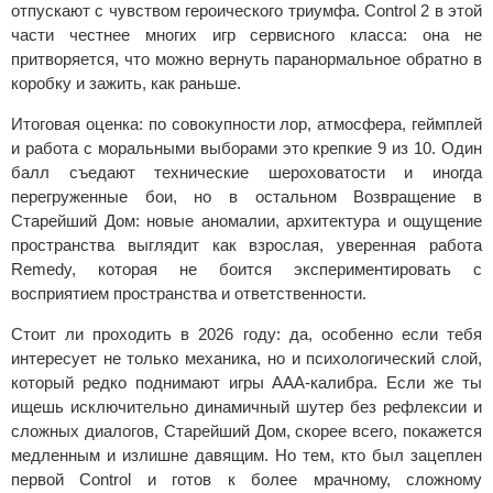
отпускают с чувством героического триумфа. Control 2 в этой
части честнее многих игр сервисного класса: она не
притворяется, что можно вернуть паранормальное обратно в
коробку и зажить, как раньше.
Итоговая оценка: по совокупности лор, атмосфера, геймплей
и работа с моральными выборами это крепкие 9 из 10. Один
балл съедают технические шероховатости и иногда
перегруженные бои, но в остальном Возвращение в
Старейший Дом: новые аномалии, архитектура и ощущение
пространства выглядит как взрослая, уверенная работа
Remedy, которая не боится экспериментировать с
восприятием пространства и ответственности.
Стоит ли проходить в 2026 году: да, особенно если тебя
интересует не только механика, но и психологический слой,
который редко поднимают игры AAA-калибра. Если же ты
ищешь исключительно динамичный шутер без рефлексии и
сложных диалогов, Старейший Дом, скорее всего, покажется
медленным и излишне давящим. Но тем, кто был зацеплен
первой Control и готов к более мрачному, сложному