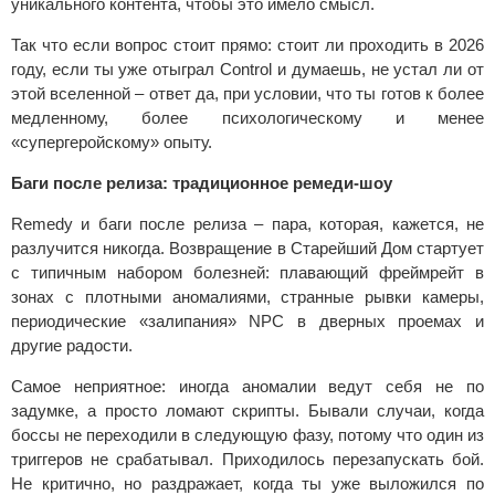
уникального контента, чтобы это имело смысл.
Так что если вопрос стоит прямо: стоит ли проходить в 2026
году, если ты уже отыграл Control и думаешь, не устал ли от
этой вселенной – ответ да, при условии, что ты готов к более
медленному, более психологическому и менее
«супергеройскому» опыту.
Баги после релиза: традиционное ремеди-шоу
Remedy и баги после релиза – пара, которая, кажется, не
разлучится никогда. Возвращение в Старейший Дом стартует
с типичным набором болезней: плавающий фреймрейт в
зонах с плотными аномалиями, странные рывки камеры,
периодические «залипания» NPC в дверных проемах и
другие радости.
Самое неприятное: иногда аномалии ведут себя не по
задумке, а просто ломают скрипты. Бывали случаи, когда
боссы не переходили в следующую фазу, потому что один из
триггеров не срабатывал. Приходилось перезапускать бой.
Не критично, но раздражает, когда ты уже выложился по