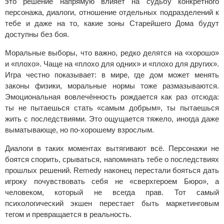
это решение напрямую влияет на судьбу конкретного
персонажа, диалоги, отношение отдельных подразделений к
тебе и даже на то, какие зоны Старейшего Дома будут
доступны без боя.
Моральные выборы, что важно, редко делятся на «хорошо»
и «плохо». Чаще на «плохо для одних» и «плохо для других».
Игра честно показывает: в мире, где дом может менять
законы физики, моральные нормы тоже размазываются.
Эмоциональная вовлечённость рождается как раз отсюда:
ты не пытаешься стать «самым добрым», ты пытаешься
жить с последствиями. Это ощущается тяжело, иногда даже
выматывающе, но по-хорошему взрослым.
Диалоги в таких моментах вытягивают всё. Персонажи не
боятся спорить, срываться, напоминать тебе о последствиях
прошлых решений. Remedy наконец перестали бояться дать
игроку почувствовать себя не «сверхгероем Бюро», а
человеком, который не всегда прав. Тот самый
психологический экшен перестает быть маркетинговым
тегом и превращается в реальность.