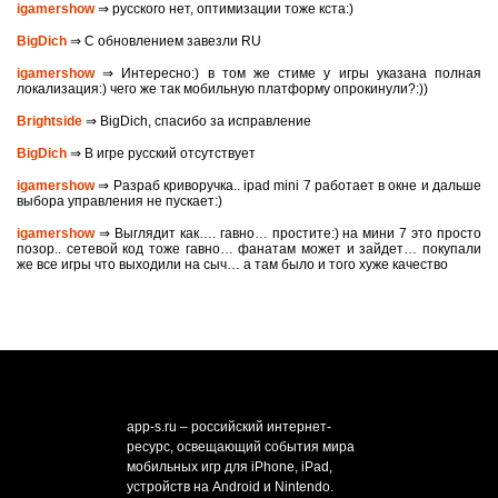
igamershow
⇒ русского нет, оптимизации тоже кста:)
BigDich
⇒ С обновлением завезли RU
igamershow
⇒ Интересно:) в том же стиме у игры указана полная
локализация:) чего же так мобильную платформу опрокинули?:))
Brightside
⇒ BigDich, спасибо за исправление
BigDich
⇒ В игре русский отсутствует
igamershow
⇒ Разраб криворучка.. ipad mini 7 работает в окне и дальше
выбора управления не пускает:)
igamershow
⇒ Выглядит как…. гавно… простите:) на мини 7 это просто
позор.. сетевой код тоже гавно… фанатам может и зайдет… покупали
же все игры что выходили на сыч… а там было и того хуже качество
app-s.ru – российский интернет-
ресурс, освещающий события мира
мобильных игр для iPhone, iPad,
устройств на Android и Nintendo.