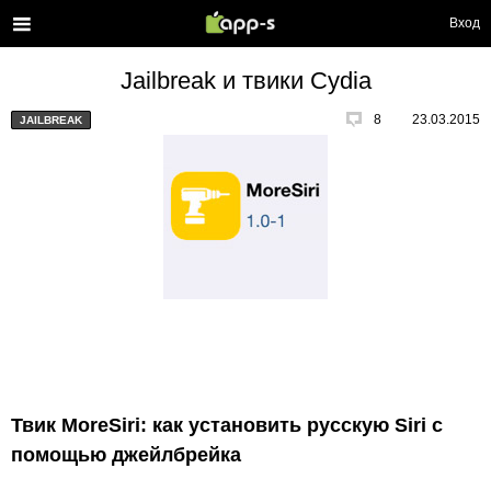
Вход
Jailbreak и твики Cydia
8
23.03.2015
JAILBREAK
Твик MoreSiri: как установить русскую Siri с
помощью джейлбрейка