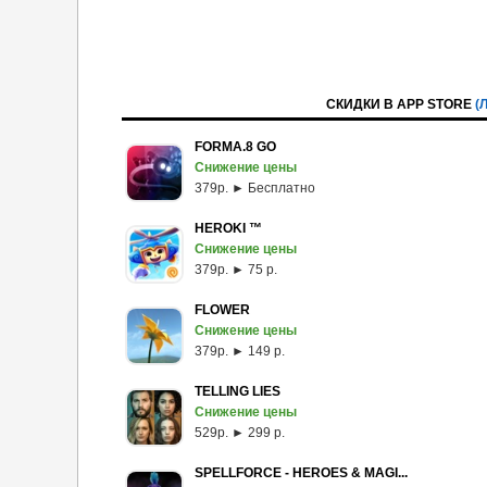
СКИДКИ В APP STORE
(
FORMA.8 GO
Снижение цены
379p. ► Бесплатно
HEROKI ™
Снижение цены
379p. ► 75 р.
FLOWER
Снижение цены
379p. ► 149 р.
TELLING LIES
Снижение цены
529p. ► 299 р.
SPELLFORCE - HEROES & MAGI...