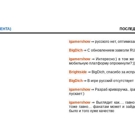
ЛЕНТА)
ПОСЛЕД
igamershow
⇒ русского нет, оптимиза
BigDich
⇒ С обновлением завезли R
igamershow
⇒ Интересно:) в том же 
мобильную платформу опрокинули?:)
Brightside
⇒ BigDich, спасибо за исп
BigDich
⇒ В игре русский отсутствует
igamershow
⇒ Разраб криворучка.. ip
пускает:)
igamershow
⇒ Выглядит как…. гавно…
тоже гавно… фанатам может и зайде
было и того хуже качество