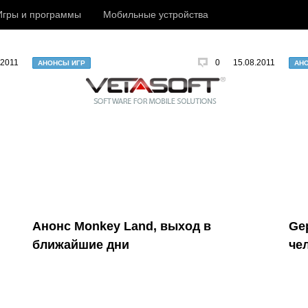
Игры и программы
Мобильные устройства
.2011
0
15.08.2011
АНОНСЫ ИГР
АН
Анонс Monkey Land, выход в
Ge
ближайшие дни
че