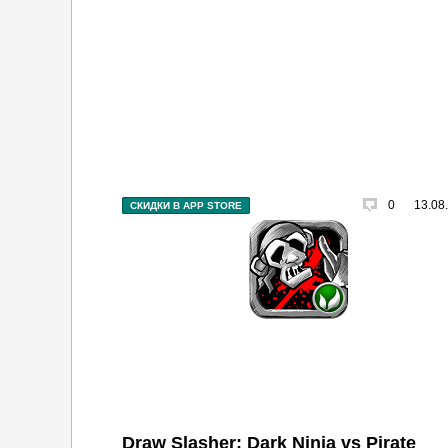
0
13.08
СКИДКИ В APP STORE
Draw Slasher: Dark Ninja vs Pirate