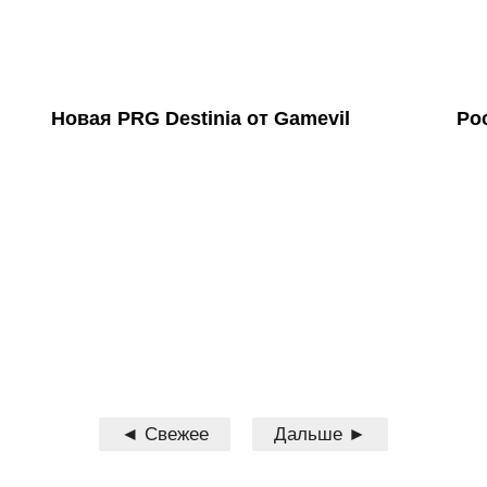
Новая PRG Destinia от Gamevil
Poc
◄ Свежее
Дальше ►