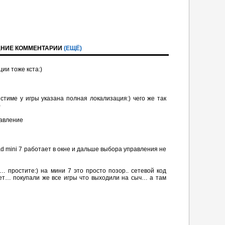
НИЕ КОММЕНТАРИИ
(ЕЩЁ)
ции тоже кста:)
U
стиме у игры указана полная локализация:) чего же так
)
равление
ad mini 7 работает в окне и дальше выбора управления не
 простите:) на мини 7 это просто позор.. сетевой код
т… покупали же все игры что выходили на сыч… а там